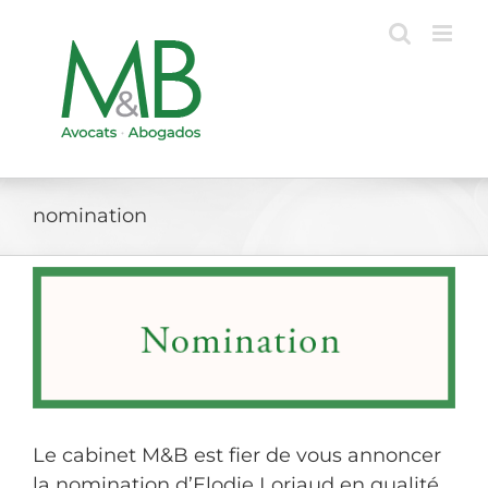
Passer
au
contenu
nomination
Le cabinet M&B est fier de vous annoncer
la nomination d’Elodie Loriaud en qualité