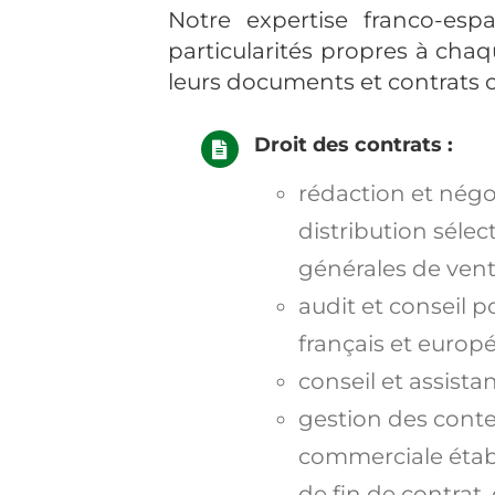
Notre expertise franco-es
particularités propres à cha
leurs documents et contrat
Droit des contrats :
r
édaction
et négo
distribution séle
générales de vent
a
udit et c
onseil
po
français et europ
conseil et assist
gestion des cont
commerciale étab
de fin de contrat,