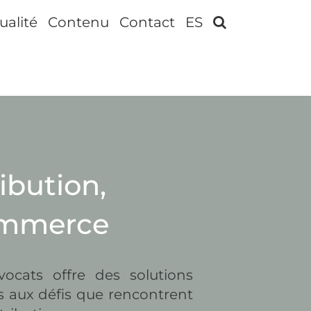
ualité
Contenu
Contact
ES
ibution,
ommerce
vocats offre des solutions
s aux défis que rencontrent