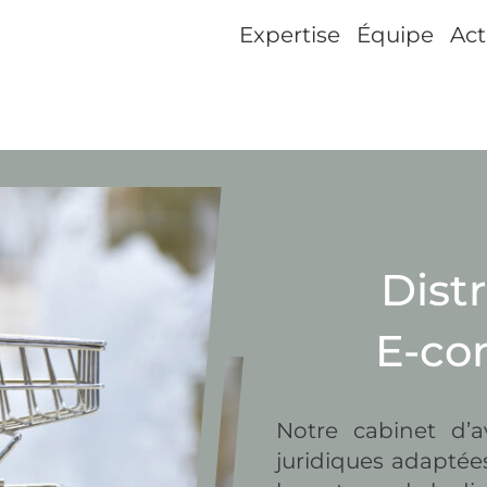
Expertise
Équipe
Act
Distr
E-c
Notre cabinet d’a
juridiques adaptée