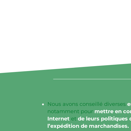
Nous avons conseillé diverses
e
notamment pour
mettre en con
Internet
et
de leurs
politiques
l’expédition de marchandises.