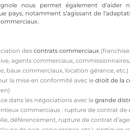
pagnole nous permet également d’aider no
que pays, notamment s’agissant de l’adaptat
s commerciaux.
ciation de
s
contrats commerciaux
(franchise,
ctive, agents commerciaux, commissionnaires,
e,
baux commerciaux, location gérance,
etc.)
ur la mise en conformité avec le
droit de la 
éen)
ance dans les négociations avec la
grande dist
entieux commerciaux
:
rupture de contrat de
lie,
déférencement,
rupture de contrat d’ag
 clause de non-concurrence, etc.), pratiques 