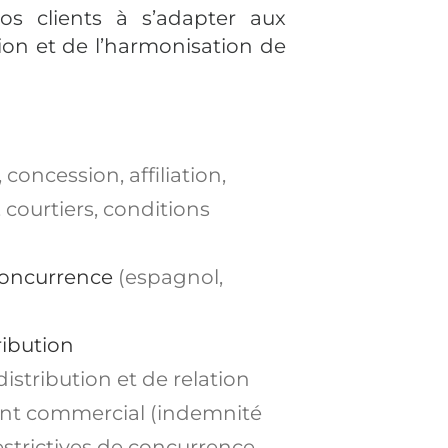
s clients à s’adapter aux
ion et de l’harmonisation de
 concession, affiliation,
 courtiers
,
conditions
concurrence
(espagnol,
ribution
distribution
et de relation
ent commercial
(indemnité
restrictives de concurrence