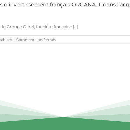
’investissement français ORGANA III dans l’acqui
e Groupe Ojirel, foncière française [...]
sur
 cabinet
|
Commentaires fermés
M&B
Avocats
a
accompagné
le
fonds
d’investissement
français
ORGANA
III
dans
l’acquisition
d’un
entrepôt
logistique
dans
la
région