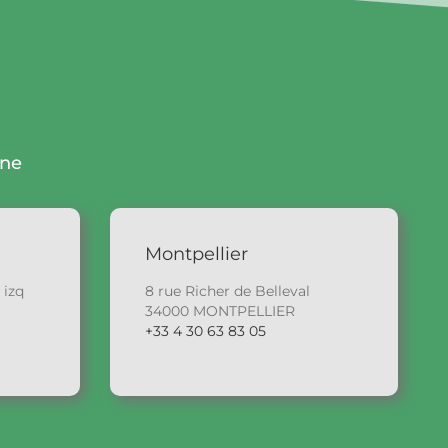
gne
Montpellier
 izq
8 rue Richer de Belleval
34000 MONTPELLIER
+33 4 30 63 83 05