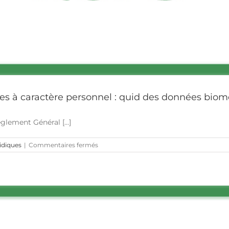
es à caractère personnel : quid des données biom
glement Général [...]
sur
ridiques
|
Commentaires fermés
Réforme
de
la
protection
des
données
à
caractère
personnel