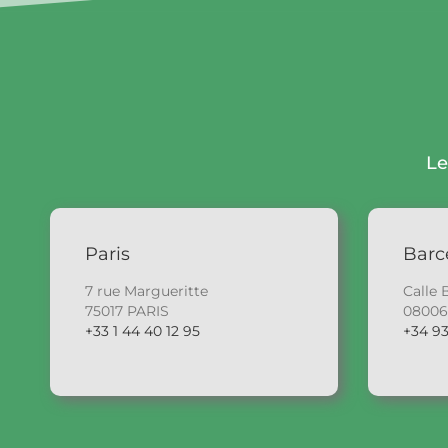
Le
Paris
Barc
7 rue Margueritte
Calle 
75017 PARIS
0800
+33 1 44 40 12 95
+34 93