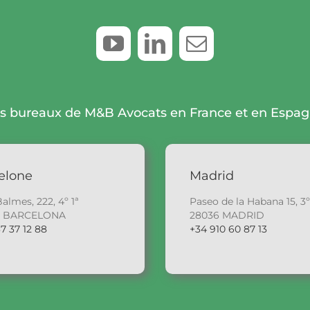
de
Madrid
s bureaux de M&B Avocats en France et en Espa
elone
Madrid
Balmes, 222, 4º 1ª
Paseo de la Habana 15, 3º
6 BARCELONA
28036 MADRID
7 37 12 88
+34 910 60 87 13