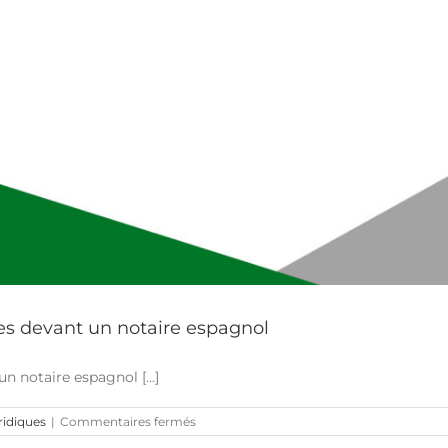
ues devant un notaire espagnol
n notaire espagnol [...]
sur
ridiques
|
Commentaires fermés
Signer