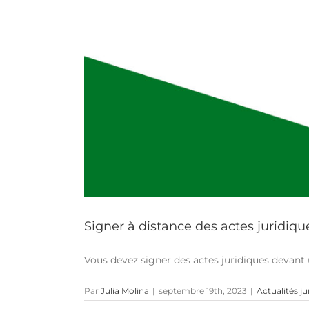
Signer à distance des actes juridiq
Vous devez signer des actes juridiques devant u
Par
Julia Molina
|
septembre 19th, 2023
|
Actualités ju