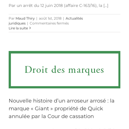
de
Par un arrêt du 12 juin 2018 (affaire C-163/16), la [...]
valider
la
Par
Maud Thiry
|
août 1st, 2018
|
Actualités
marque
sur
juridiques
|
Commentaires fermés
RENT
La
Lire la suite
A
semelle
CAR
rouge
Louboutin
est
une
marque
protégée
Nouvelle histoire d’un arroseur arrosé : la
marque « Giant » propriété de Quick
annulée par la Cour de cassation