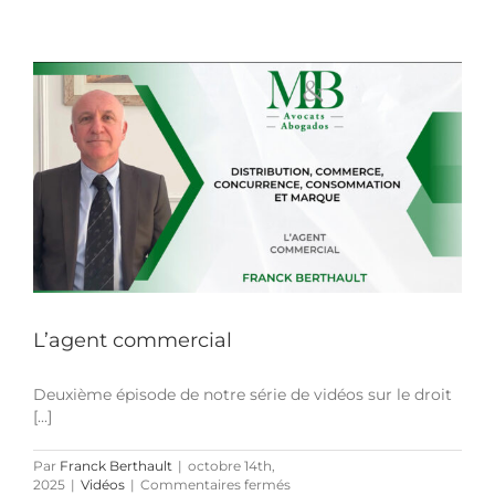
La
distribution
sélective
L’agent commercial
Deuxième épisode de notre série de vidéos sur le droit
[...]
Par
Franck Berthault
|
octobre 14th,
sur
2025
|
Vidéos
|
Commentaires fermés