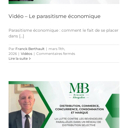
Vidéo – Le parasitisme économique
Parasitisme économique : comment le fait de se placer
dans [...]
Par
Franck Berthault
|
mars 11th,
sur
2026
|
Vidéos
|
Commentaires fermés
Vidéo
Lire la suite
–
Le
parasitisme
économique