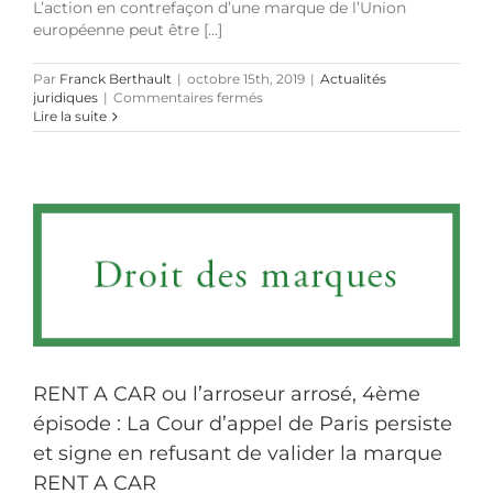
L’action en contrefaçon d’une marque de l’Union
européenne peut être [...]
Par
Franck Berthault
|
octobre 15th, 2019
|
Actualités
sur
juridiques
|
Commentaires fermés
Le
Lire la suite
tribunal
compétent
en
matière
de
contrefaçon
d’une
marque
de
l’Union
européenne
au
travers
d’un
RENT A CAR ou l’arroseur arrosé, 4ème
site
internet
épisode : La Cour d’appel de Paris persiste
et signe en refusant de valider la marque
RENT A CAR