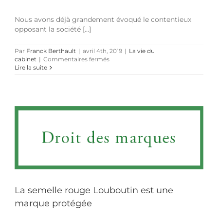
Nous avons déjà grandement évoqué le contentieux
opposant la société [...]
Par
Franck Berthault
|
avril 4th, 2019
|
La vie du
sur
cabinet
|
Commentaires fermés
RENT
Lire la suite
A
CAR
ou
l’arroseur
arrosé,
4ème
épisode
:
La
Cour
d’appel
de
Paris
persiste
La semelle rouge Louboutin est une
et
signe
marque protégée
en
refusant