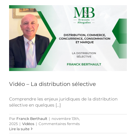
contre
les
revendeurs
parallèles
dans
un
réseau
de
distribution
sélective
Vidéo – La distribution sélective
Comprendre les enjeux juridiques de la distribution
sélective en quelques [...]
Par
Franck Berthault
|
novembre 13th,
sur
2025
|
Vidéos
|
Commentaires fermés
Vidéo
Lire la suite
–