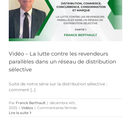
aux
revendeurs
parallèles
?
(Partie
2)
Vidéo – La lutte contre les revendeurs
parallèles dans un réseau de distribution
sélective
Suite de notre série sur la distribution sélective :
comment [...]
Par
Franck Berthault
|
décembre 4th,
sur
2025
|
Vidéos
|
Commentaires fermés
Vidéo
Lire la suite
–
La
lutte