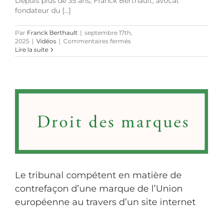
Depuis plus de 35 ans, Franck Berthault, avocat
fondateur du [...]
Par
Franck Berthault
|
septembre 17th,
sur
2025
|
Vidéos
|
Commentaires fermés
Présentation
Lire la suite
du
département
«
Distribution,
commerce,
concurrence,
consommation
et
marque
»
Le tribunal compétent en matière de
contrefaçon d’une marque de l’Union
européenne au travers d’un site internet