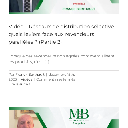
Vidéo – Réseaux de distribution sélective :
quels leviers face aux revendeurs
parallèles ? (Partie 2)
Lorsque des revendeurs non agréés commercialisent
les produits, c’est [...]
Par
Franck Berthault
|
décembre 15th,
sur
2025
|
Vidéos
|
Commentaires fermés
Vidéo
Lire la suite
–
Réseaux
de
distribution
sélective
:
quels
leviers
face