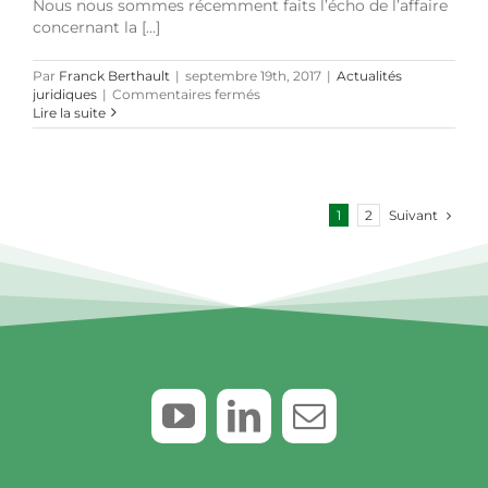
Nous nous sommes récemment faits l’écho de l’affaire
concernant la [...]
Par
Franck Berthault
|
septembre 19th, 2017
|
Actualités
sur
juridiques
|
Commentaires fermés
Nouvelle
Lire la suite
histoire
d’un
arroseur
arrosé :
la
Suivant
1
2
marque
« Giant »
propriété
de
Quick
annulée
par
la
Cour
de
cassation