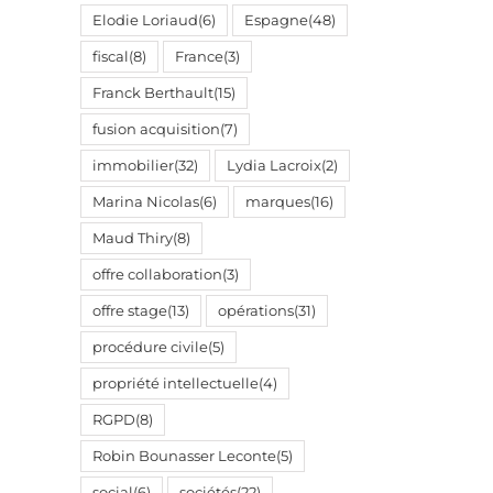
Elodie Loriaud
(6)
Espagne
(48)
fiscal
(8)
France
(3)
Franck Berthault
(15)
fusion acquisition
(7)
immobilier
(32)
Lydia Lacroix
(2)
Marina Nicolas
(6)
marques
(16)
Maud Thiry
(8)
offre collaboration
(3)
offre stage
(13)
opérations
(31)
procédure civile
(5)
propriété intellectuelle
(4)
RGPD
(8)
Robin Bounasser Leconte
(5)
social
(6)
sociétés
(22)