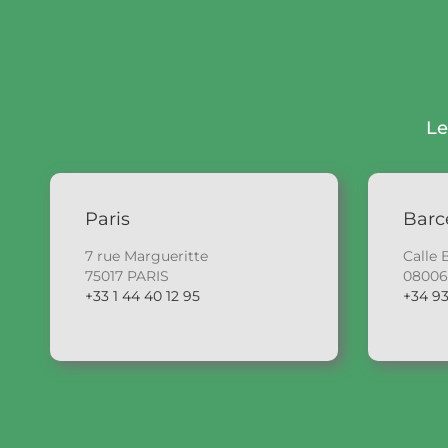
Le
Paris
Barc
7 rue Margueritte
Calle 
75017 PARIS
0800
+33 1 44 40 12 95
+34 93