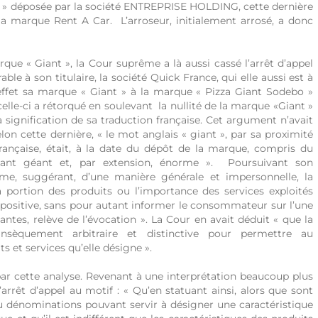
ar » déposée par la société ENTREPRISE HOLDING, cette dernière
la marque Rent A Car. L’arroseur, initialement arrosé, a donc
rque « Giant », la Cour suprême a là aussi cassé l’arrêt d’appel
le à son titulaire, la société Quick France, qui elle aussi est à
 effet sa marque « Giant » à la marque « Pizza Giant Sodebo »
 celle-ci a rétorqué en soulevant la nullité de la marque «Giant »
 signification de sa traduction française. Cet argument n’avait
lon cette dernière, « le mot anglais « giant », par sa proximité
rançaise, était, à la date du dépôt de la marque, compris du
nt géant et, par extension, énorme ». Poursuivant son
me, suggérant, d’une manière générale et impersonnelle, la
 portion des produits ou l’importance des services exploités
 positive, sans pour autant informer le consommateur sur l’une
antes, relève de l’évocation ». La Cour en avait déduit « que la
sèquement arbitraire et distinctive pour permettre au
s et services qu’elle désigne ».
ar cette analyse. Revenant à une interprétation beaucoup plus
’arrêt d’appel au motif : « Qu’en statuant ainsi, alors que sont
ou dénominations pouvant servir à désigner une caractéristique