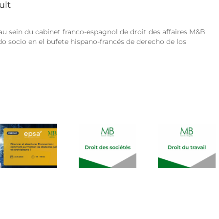
annulée
ult
par
la
Cour
au sein du cabinet franco-espagnol de droit des affaires M&B
de
o socio en el bufete hispano-francés de derecho de los
cassation