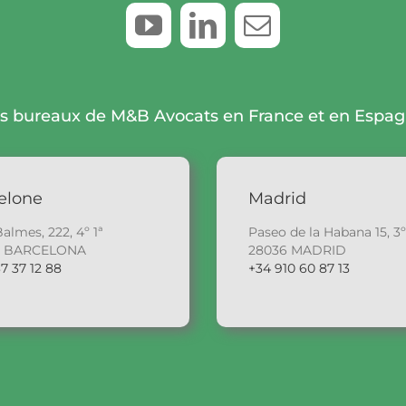
s bureaux de M&B Avocats en France et en Espa
elone
Madrid
Balmes, 222, 4º 1ª
Paseo de la Habana 15, 3º
6 BARCELONA
28036 MADRID
7 37 12 88
+34 910 60 87 13