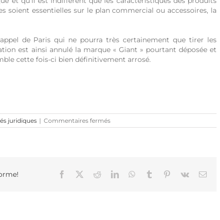
e et qu’il est indifférent que les caractéristiques des produits
es soient essentielles sur le plan commercial ou accessoires, la
’appel de Paris qui ne pourra très certainement que tirer les
tion est ainsi annulé la marque « Giant » pourtant déposée et
ble cette fois-ci bien définitivement arrosé.
sur
és juridiques
|
Commentaires fermés
Nouvelle
histoire
d’un
arroseur
arrosé :
la
forme!
Facebook
X
Reddit
LinkedIn
WhatsApp
Tumblr
Pinterest
Vk
Ema
marque
« Giant »
propriété
de
Quick