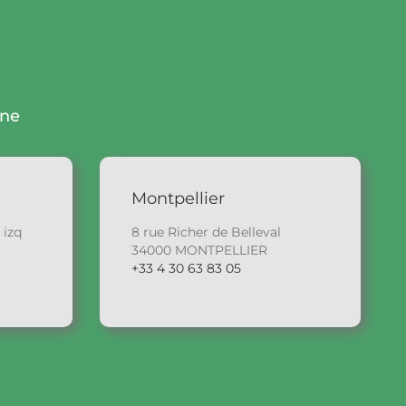
gne
Montpellier
 izq
8 rue Richer de Belleval
34000 MONTPELLIER
+33 4 30 63 83 05