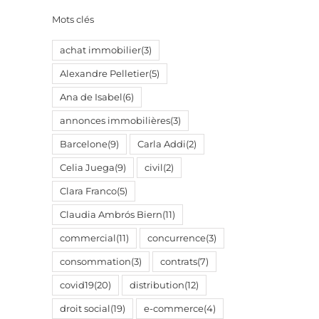
Mots clés
achat immobilier
(3)
Alexandre Pelletier
(5)
Ana de Isabel
(6)
annonces immobilières
(3)
Barcelone
(9)
Carla Addi
(2)
Celia Juega
(9)
civil
(2)
Clara Franco
(5)
Claudia Ambrós Biern
(11)
commercial
(11)
concurrence
(3)
il
consommation
(3)
contrats
(7)
covid19
(20)
distribution
(12)
droit social
(19)
e-commerce
(4)