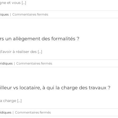
e et vous [...]
sur
diques
|
Commentaires fermés
Vendre
un
bien
immobilier
hérité
ers un allègement des formalités ?
en
Espagne
:
voir à réaliser des [...]
ne
vous
sur
uridiques
|
Commentaires fermés
précipitez
Réforme
pas,
de
mais
l’apostille
soyez
en
efficaces
France
!
eur vs locataire, à qui la charge des travaux ?
:
vers
un
 charge [...]
allègement
des
sur
ridiques
|
Commentaires fermés
formalités
Baux
?