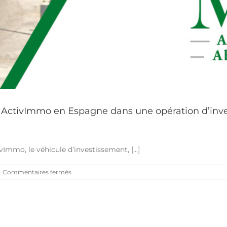
ActivImmo en Espagne dans une opération d’inv
mo, le véhicule d’investissement, [...]
sur
Commentaires fermés
M&B
Abogados
conseille
à
nouveau
ActivImmo