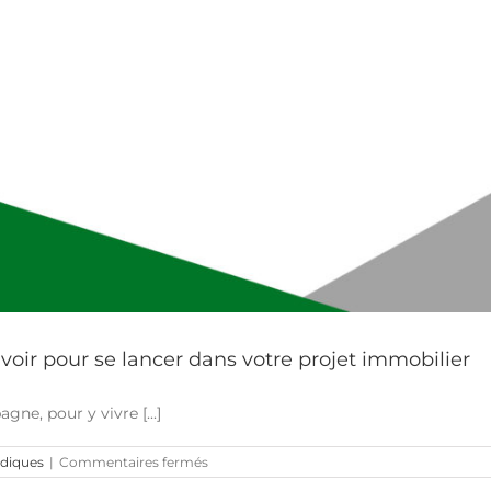
avoir pour se lancer dans votre projet immobilier
ne, pour y vivre [...]
sur
idiques
|
Commentaires fermés
Acheter