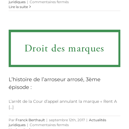
sur
juridiques
|
Commentaires fermés
Nouvelle
Lire la suite
histoire
d’un
arroseur
arrosé :
la
marque
« Giant »
propriété
de
Quick
annulée
par
la
Cour
L’histoire de l’arroseur arrosé, 3ème
de
cassation
épisode :
L’arrêt de la Cour d’appel annulant la marque « Rent A
[...]
Par
Franck Berthault
|
septembre 12th, 2017
|
Actualités
sur
juridiques
|
Commentaires fermés