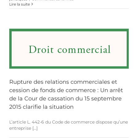
« Bienvenue
Lire la suite
au
Front,
journal
d’une
infiltrée » :
liberté
d’expression
ou
escroquerie ?
Rupture des relations commerciales et
cession de fonds de commerce : Un arrêt
de la Cour de cassation du 15 septembre
2015 clarifie la situation
L’article L. 442-6 du Code de commerce dispose qu’une
entreprise [...]