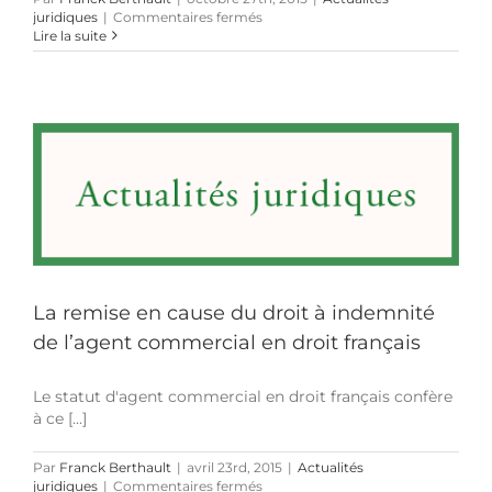
situation
sur
juridiques
|
Commentaires fermés
Annulation
Lire la suite
de
la
marque
«
RENT
A
CAR
»
17
ans
après
son
dépôt
:
La remise en cause du droit à indemnité
Histoire
d’un
de l’agent commercial en droit français
arroseur
arrosé
Le statut d'agent commercial en droit français confère
à ce [...]
Par
Franck Berthault
|
avril 23rd, 2015
|
Actualités
sur
juridiques
|
Commentaires fermés