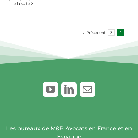
La
Lire la suite
remise
en
cause
du
droit
Précédent
3
4
à
indemnité
de
l’agent
commercial
en
droit
français
Les bureaux de M&B Avocats en France et en
Espagne