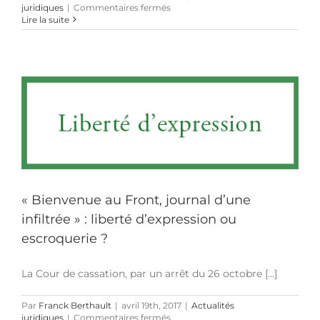
sur
juridiques
|
Commentaires fermés
Les
Lire la suite
producteurs
laitiers
évincés
par
LACTALIS :
décision
légitime
ou
abus
de
droit ?
« Bienvenue au Front, journal d’une
infiltrée » : liberté d’expression ou
escroquerie ?
La Cour de cassation, par un arrêt du 26 octobre [...]
Par
Franck Berthault
|
avril 19th, 2017
|
Actualités
sur
juridiques
|
Commentaires fermés