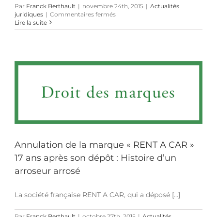
Par
Franck Berthault
|
novembre 24th, 2015
|
Actualités
sur
juridiques
|
Commentaires fermés
Rupture
Lire la suite
des
relations
commerciales
et
cession
de
fonds
de
commerce
:
Un
arrêt
de
la
Annulation de la marque « RENT A CAR »
Cour
de
17 ans après son dépôt : Histoire d’un
cassation
arroseur arrosé
du
15
septembre
La société française RENT A CAR, qui a déposé [...]
2015
clarifie
la
Par
Franck Berthault
|
octobre 27th, 2015
|
Actualités