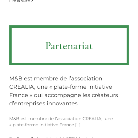
L’histoire
Lire la suite
de
l’arroseur
arrosé,
3ème
épisode :
M&B est membre de l’association
CREALIA, une « plate-forme Initiative
France » qui accompagne les créateurs
d’entreprises innovantes
M&B est membre de l’association CREALIA, une
« plate-forme Initiative France [...]