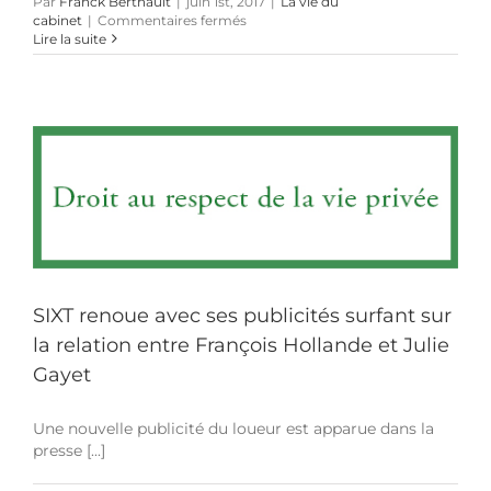
Par
Franck Berthault
|
juin 1st, 2017
|
La vie du
sur
cabinet
|
Commentaires fermés
M&B
Lire la suite
est
membre
de
l’association
CREALIA,
une
«
plate-
forme
Initiative
France
»
qui
accompagne
SIXT renoue avec ses publicités surfant sur
les
créateurs
la relation entre François Hollande et Julie
d’entreprises
Gayet
innovantes
Une nouvelle publicité du loueur est apparue dans la
presse [...]