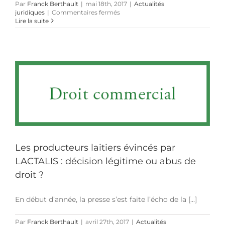
Par
Franck Berthault
|
mai 18th, 2017
|
Actualités
sur
juridiques
|
Commentaires fermés
SIXT
Lire la suite
renoue
avec
ses
publicités
surfant
sur
la
relation
entre
François
Hollande
et
Julie
Gayet
Les producteurs laitiers évincés par
LACTALIS : décision légitime ou abus de
droit ?
En début d’année, la presse s’est faite l’écho de la [...]
Par
Franck Berthault
|
avril 27th, 2017
|
Actualités