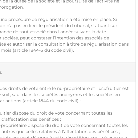
n de la durée de la société et la poursuite de l’activité ne
rorogation.
e procédure de régularisation a été mise en place. Si
on n’a pas eu lieu, le président du tribunal, statuant sur
ande de tout associé dans l’année suivant la date
a société, peut constater l’intention des associés de
été et autoriser la consultation à titre de régularisation dans
 mois (article 1844-6 du code civil).
s
 droits de vote entre le nu-propriétaire et l’usufruitier est
suit, sauf dans les sociétés anonymes et les sociétés en
actions (article 1844 du code civil) :
itier dispose du droit de vote concernant toutes les
 d’affectation des bénéfices ;
opriétaire dispose du droit de vote concernant toutes les
 autres que celles relatives à l’affectation des bénéfices ;
uts peuvent déroger à cette répartition, sous réserve que