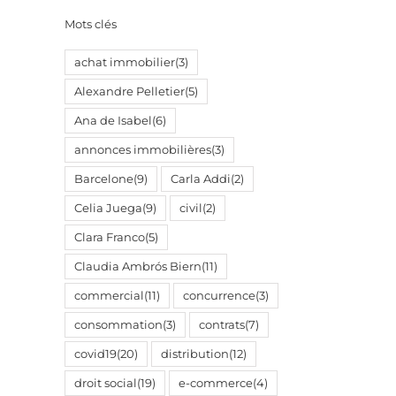
Mots clés
achat immobilier
(3)
Alexandre Pelletier
(5)
Ana de Isabel
(6)
annonces immobilières
(3)
Barcelone
(9)
Carla Addi
(2)
Celia Juega
(9)
civil
(2)
Clara Franco
(5)
Claudia Ambrós Biern
(11)
commercial
(11)
concurrence
(3)
consommation
(3)
contrats
(7)
covid19
(20)
distribution
(12)
droit social
(19)
e-commerce
(4)