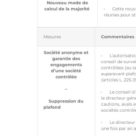
Nouveau mode de
calcul de la majorité
• Cette nouvel
réunies pour sta
Mesures
Commentaires
Société anonyme et
• L’autorisation
garantie des
conseil de surve
engagements
contrôlées (au se
d’une société
auparavant plaf
contrôlée
(articles L. 225-
–
• Le conseil d’
le directeur gén
Suppression du
cautions, avals 
plafond
sociétés contrôlé
• Le directeur 
une fois par an a