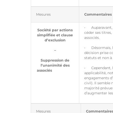
Mesures
Commentaires
• Auparavant, l
Société par actions
céder ses titres
simplifiée et clause
associés.
d’exclusion
• Désormais, la
–
décision prise c
statuts et non à
Suppression de
l’unanimité des
• Cependant, la 
associés
applicabilité, n
engagements d’u
civil). Il sembl
majorité prévue 
d’augmenter les
Mesures
Commentaire