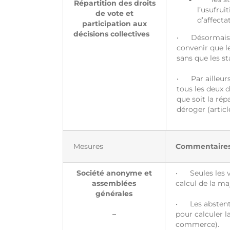
Répartition des droits
l’usufrui
de vote et
d’affecta
participation aux
décisions collectives
• Désormais, l
convenir que le
sans que les st
• Par ailleurs,
tous les deux d
que soit la rép
déroger (articl
Mesures
Commentaire
Société anonyme et
• Seules les v
assemblées
calcul de la ma
générales
• Les abstenti
–
pour calculer l
commerce).