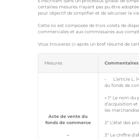
s’inscrivant dans un processus global de simpli
certaines mesures n’ayant pas pu être adoptées 
pour objectif de simplifier et de sécuriser la vi
Cette loi est composée de trois volets de dispo
commerciales et aux commissaires aux compt
Vous trouverez ci-après un bref résumé de cer
Mesures
Commentaires
• L’article L. 
du fonds de com
« 1° Le nom du 
d’acquisition et
les marchandises
Acte de vente du
fonds de commerce
2° L’état des pr
–
3° Le chiffre d’a