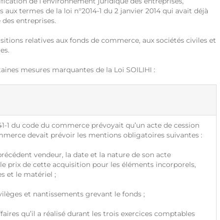
fication de l’environnement juridique des entreprises,
aux termes de la loi n°2014-1 du 2 janvier 2014 qui avait déjà
e des entreprises.
sitions relatives aux fonds de commerce, aux sociétés civiles et
es.
taines mesures marquantes de la Loi SOILIHI :
141-1 du code du commerce prévoyait qu’un acte de cession
merce devait prévoir les mentions obligatoires suivantes :
précédent vendeur, la date et la nature de son acte
 le prix de cette acquisition pour les éléments incorporels,
 et le matériel ;
ivilèges et nantissements grevant le fonds ;
ffaires qu’il a réalisé durant les trois exercices comptables