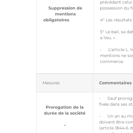
précédant celui 
Suppression de
possession du fon
mentions
obligatoires
4° Les résultat
5° Le bail, sa da
a lieu. »
• L’article L. 
mentions ne son
commerce.
Mesures
Commentaires
• Sauf prorogati
fixée dans ses st
Prorogation de la
durée de la société
• Un an au moins
doivent être cons
–
(article 1844-6 d