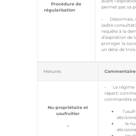
avant l’expiratio
Procédure de
permet pas sa p
régularisation
• Désormais, un
ladite consultati
requête à la dem
d’expiration de l
proroger la soci
un délai de trois
Mesures
Commentaire
• Le régime des
réparti comme 
commandite par 
Nu-propriétaire et
l’usufru
usufruitier
décisions
le nu-pr
–
décisions
les stat