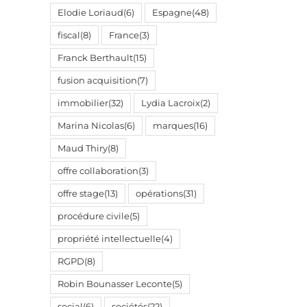
Elodie Loriaud
(6)
Espagne
(48)
fiscal
(8)
France
(3)
Franck Berthault
(15)
fusion acquisition
(7)
immobilier
(32)
Lydia Lacroix
(2)
Marina Nicolas
(6)
marques
(16)
Maud Thiry
(8)
offre collaboration
(3)
offre stage
(13)
opérations
(31)
procédure civile
(5)
propriété intellectuelle
(4)
RGPD
(8)
Robin Bounasser Leconte
(5)
social
(6)
sociétés
(22)