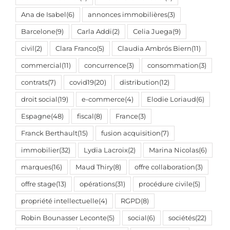
Ana de Isabel
(6)
annonces immobilières
(3)
Barcelone
(9)
Carla Addi
(2)
Celia Juega
(9)
civil
(2)
Clara Franco
(5)
Claudia Ambrós Biern
(11)
commercial
(11)
concurrence
(3)
consommation
(3)
contrats
(7)
covid19
(20)
distribution
(12)
droit social
(19)
e-commerce
(4)
Elodie Loriaud
(6)
Espagne
(48)
fiscal
(8)
France
(3)
Franck Berthault
(15)
fusion acquisition
(7)
immobilier
(32)
Lydia Lacroix
(2)
Marina Nicolas
(6)
marques
(16)
Maud Thiry
(8)
offre collaboration
(3)
offre stage
(13)
opérations
(31)
procédure civile
(5)
propriété intellectuelle
(4)
RGPD
(8)
Robin Bounasser Leconte
(5)
social
(6)
sociétés
(22)