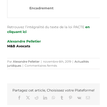
Encadreme
Retrouvez l’intégralité du texte de la loi PACTE
en
cliquant ici
Alexandre Pelletier
M&B Avocats
Par
Alexandre Pelletier
|
novembre 6th, 2019
|
Actualités
sur
juridiques
|
Commentaires fermés
Loi
PACTE
:
comprendre
les
mesures
Partagez cet article, Choisissez votre Plateforme!
principales.
Facebook
X
Reddit
LinkedIn
WhatsApp
Tumblr
Pinterest
Vk
Email