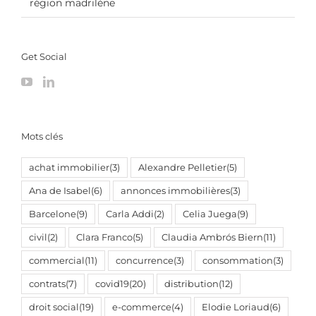
région madrilène
Get Social
Mots clés
achat immobilier
(3)
Alexandre Pelletier
(5)
Ana de Isabel
(6)
annonces immobilières
(3)
Barcelone
(9)
Carla Addi
(2)
Celia Juega
(9)
civil
(2)
Clara Franco
(5)
Claudia Ambrós Biern
(11)
commercial
(11)
concurrence
(3)
consommation
(3)
contrats
(7)
covid19
(20)
distribution
(12)
droit social
(19)
e-commerce
(4)
Elodie Loriaud
(6)