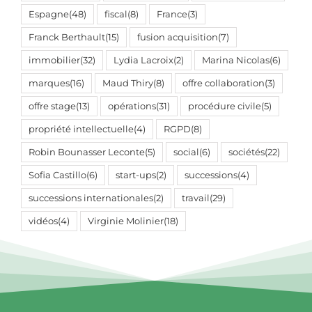
Espagne
(48)
fiscal
(8)
France
(3)
Franck Berthault
(15)
fusion acquisition
(7)
immobilier
(32)
Lydia Lacroix
(2)
Marina Nicolas
(6)
marques
(16)
Maud Thiry
(8)
offre collaboration
(3)
offre stage
(13)
opérations
(31)
procédure civile
(5)
propriété intellectuelle
(4)
RGPD
(8)
Robin Bounasser Leconte
(5)
social
(6)
sociétés
(22)
Sofia Castillo
(6)
start-ups
(2)
successions
(4)
successions internationales
(2)
travail
(29)
vidéos
(4)
Virginie Molinier
(18)