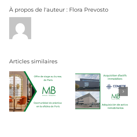
domaine
de
À propos de l'auteur :
Flora Prevosto
l’éducation
à
Murcia,
en
Espagne
Articles similaires