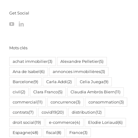
Get Social
Mots clés
achat immobilier
(3)
Alexandre Pelletier
(5)
Ana de Isabel
(6)
annonces immobilières
(3)
Barcelone
(9)
Carla Addi
(2)
Celia Juega
(9)
civil
(2)
Clara Franco
(5)
Claudia Ambrós Biern
(11)
commercial
(11)
concurrence
(3)
consommation
(3)
contrats
(7)
covid19
(20)
distribution
(12)
droit social
(19)
e-commerce
(4)
Elodie Loriaud
(6)
Espagne
(48)
fiscal
(8)
France
(3)