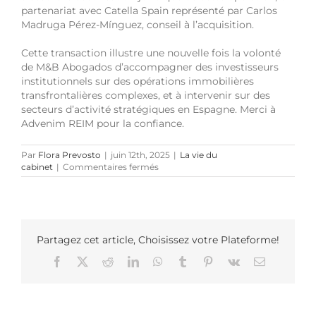
partenariat avec Catella Spain représenté par Carlos
Madruga Pérez-Mínguez, conseil à l’acquisition.
Cette transaction illustre une nouvelle fois la volonté
de M&B Abogados d’accompagner des investisseurs
institutionnels sur des opérations immobilières
transfrontalières complexes, et à intervenir sur des
secteurs d’activité stratégiques en Espagne. Merci à
Advenim REIM pour la confiance.
Par
Flora Prevosto
|
juin 12th, 2025
|
La vie du
sur
cabinet
|
Commentaires fermés
M&B
Abogados
accompagne
Advenis
REIM
dans
Partagez cet article, Choisissez votre Plateforme!
l’acquisition
Facebook
X
Reddit
LinkedIn
WhatsApp
Tumblr
Pinterest
Vk
Email
d’un
premier
actif
dans
le