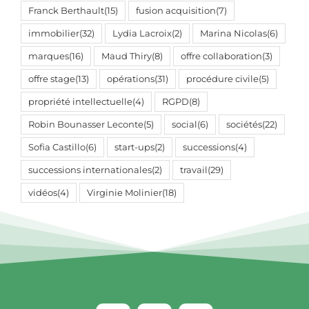
Franck Berthault
(15)
fusion acquisition
(7)
immobilier
(32)
Lydia Lacroix
(2)
Marina Nicolas
(6)
marques
(16)
Maud Thiry
(8)
offre collaboration
(3)
offre stage
(13)
opérations
(31)
procédure civile
(5)
propriété intellectuelle
(4)
RGPD
(8)
Robin Bounasser Leconte
(5)
social
(6)
sociétés
(22)
Sofia Castillo
(6)
start-ups
(2)
successions
(4)
successions internationales
(2)
travail
(29)
vidéos
(4)
Virginie Molinier
(18)