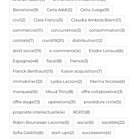
Barcelone
(9)
Carla Addi
(2)
Celia Juega
(9)
civil
(2)
Clara Franco
(5)
Claudia Ambrós Biern
(11)
commercial
(11)
concurrence
(3)
consommation
(3)
contrats
(7)
covid19
(20)
distribution
(12)
droit social
(19)
e-commerce
(4)
Elodie Loriaud
(6)
Espagne
(48)
fiscal
(8)
France
(3)
Franck Berthault
(15)
fusion acquisition
(7)
immobilier
(32)
Lydia Lacroix
(2)
Marina Nicolas
(6)
marques
(16)
Maud Thiry
(8)
offre collaboration
(3)
offre stage
(13)
opérations
(31)
procédure civile
(5)
propriété intellectuelle
(4)
RGPD
(8)
Robin Bounasser Leconte
(5)
social
(6)
sociétés
(22)
Sofia Castillo
(6)
start-ups
(2)
successions
(4)