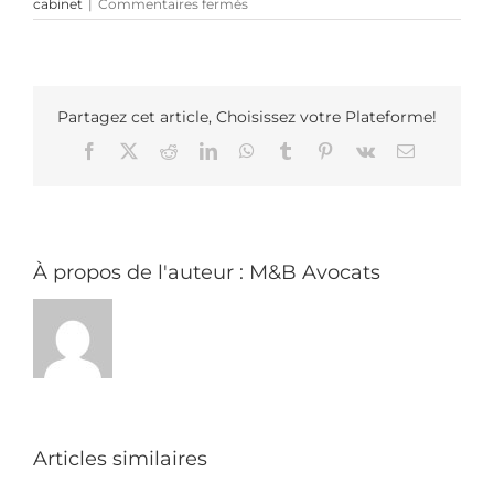
sur
cabinet
|
Commentaires fermés
M&B
Avocats
vous
présente
Inés
Moizan,
Partagez cet article, Choisissez votre Plateforme!
stagiaire
Facebook
X
Reddit
LinkedIn
WhatsApp
Tumblr
Pinterest
Vk
Email
à
Paris
À propos de l'auteur :
M&B Avocats
Articles similaires