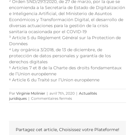
²
Orden SND/297/2020, de 27 de marzo, por la que se
encomienda a la Secretaría de Estado de Digitalización
e Inteligencia Artificial, del Ministerio de Asuntos
Económicos y Transformación Digital, el desarrollo de
diversas actuaciones para la gestión de la crisis
sanitaria ocasionada por el COVID-19
³
Article 5 du Règlement Général sur la Protection de
Données
⁴
Ley orgánica 3/2018, de 13 de diciembre, de
protección de datos personales y garantía de los
derechos digitales
⁵
Articles 7 et 8 de la Charte des droits fondamentaux
de l’Union européenne
⁶
Article 6 du Traité sur l’Union européenne
Par
Virginie Molinier
|
avril 7th, 2020
|
Actualités
sur
juridiques
|
Commentaires fermés
Nouvel
outil
de
lutte
contre
la
Partagez cet article, Choisissez votre Plateforme!
propagation