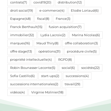
contrats
(7)
covid19
(20)
distribution
(12)
droit social
(19)
e-commerce
(4)
Elodie Loriaud
(6)
Espagne
(48)
fiscal
(8)
France
(3)
Franck Berthault
(15)
fusion acquisition
(7)
immobilier
(32)
Lydia Lacroix
(2)
Marina Nicolas
(6)
marques
(16)
Maud Thiry
(8)
offre collaboration
(3)
offre stage
(13)
opérations
(31)
procédure civile
(5)
propriété intellectuelle
(4)
RGPD
(8)
Robin Bounasser Leconte
(5)
social
(6)
sociétés
(22)
Sofia Castillo
(6)
start-ups
(2)
successions
(4)
successions internationales
(2)
travail
(29)
vidéos
(4)
Virginie Molinier
(18)