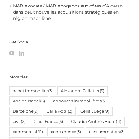
M&B Avocats / M&B Abogados aux côtés d’Alderan
dans deux nouvelles acquisitions stratégiques en
région madrilène
Get Social
Mots clés
achat immobilier
(3)
Alexandre Pelletier
(5)
Ana de Isabel
(6)
annonces immobilières
(3)
Barcelone
(9)
Carla Addi
(2)
Celia Juega
(9)
civil
(2)
Clara Franco
(5)
Claudia Ambrós Biern
(11)
commercial
(11)
concurrence
(3)
consommation
(3)