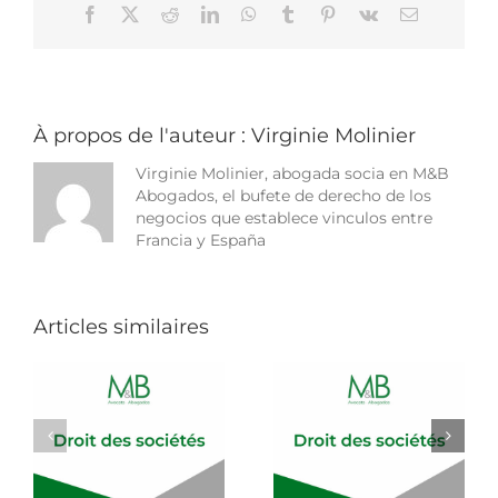
Facebook
X
Reddit
LinkedIn
WhatsApp
Tumblr
Pinterest
Vk
Email
du
Covid-
19
:
L’Espagne
géolocalise
ses
À propos de l'auteur :
Virginie Molinier
citoyens,
tous
Virginie Molinier, abogada socia en M&B
les
Abogados, el bufete de derecho de los
moyens
negocios que establece vinculos entre
sont-
Francia y España
ils
permis
?
Articles similaires