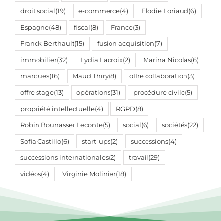
droit social
(19)
e-commerce
(4)
Elodie Loriaud
(6)
Espagne
(48)
fiscal
(8)
France
(3)
Franck Berthault
(15)
fusion acquisition
(7)
immobilier
(32)
Lydia Lacroix
(2)
Marina Nicolas
(6)
marques
(16)
Maud Thiry
(8)
offre collaboration
(3)
offre stage
(13)
opérations
(31)
procédure civile
(5)
propriété intellectuelle
(4)
RGPD
(8)
Robin Bounasser Leconte
(5)
social
(6)
sociétés
(22)
Sofia Castillo
(6)
start-ups
(2)
successions
(4)
successions internationales
(2)
travail
(29)
vidéos
(4)
Virginie Molinier
(18)