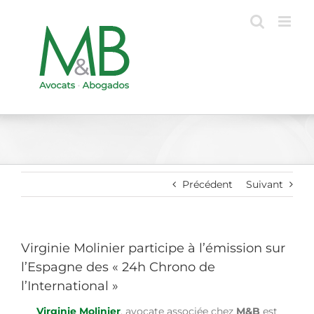
Passer
au
contenu
Précédent
Suivant
Virginie Molinier participe à l’émission sur
l’Espagne des « 24h Chrono de
l’International »
Virginie Molinier
, avocate associée chez
M&B
est