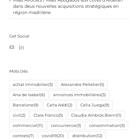
dans deux nouvelles acquisitions stratégiques en
région madrilène
Get Social
Mots clés
achat immobilier
(3)
Alexandre Pelletier
(5)
Ana de Isabel
(6)
annonces immobilières
(3)
Barcelone
(9)
Carla Addi
(2)
Celia Juega
(9)
civil
(2)
Clara Franco
(5)
Claudia Ambrós Biern
(11)
commercial
(11)
concurrence
(3)
consommation
(3)
contrats
(7)
covid19
(20)
distribution
(12)