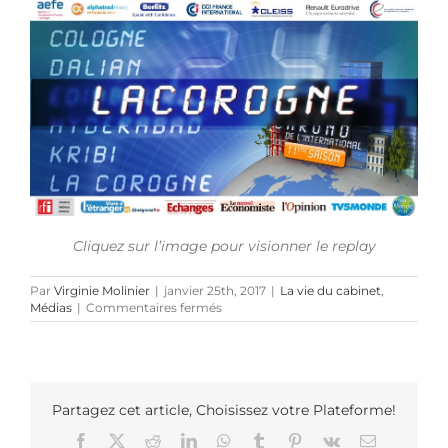
Cliquez sur l’image pour visionner le replay
Par
Virginie Molinier
|
janvier 25th, 2017
|
La vie du cabinet
,
sur
Médias
|
Commentaires fermés
Virginie
Molinier
participe
à
l’émission
sur
Partagez cet article, Choisissez votre Plateforme!
l’Espagne
Facebook
X
Reddit
LinkedIn
WhatsApp
Tumblr
Pinterest
Vk
Email
des