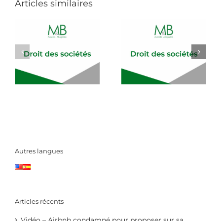
et
Articles similaires
les
femmes
Autres langues
Articles récents
Vidéo – Airbnb condamné pour proposer sur sa