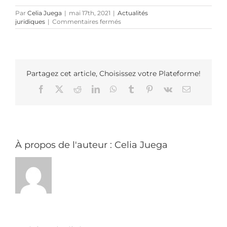
Par
Celia Juega
|
mai 17th, 2021
|
Actualités
sur
juridiques
|
Commentaires fermés
Espagne
:
Entrée
en
vigueur
du
Partagez cet article, Choisissez votre Plateforme!
Décret
Facebook
X
Reddit
LinkedIn
WhatsApp
Tumblr
Pinterest
Vk
Email
Royal
précisant
l’obligation
pour
les
entreprises
de
À propos de l'auteur :
Celia Juega
mesurer
un
index
de
l’égalité
salariale
entre
les
hommes