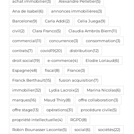
achat immobilier
(3)
Alexandre Pelletier
(5)
Ana de Isabel
(6)
annonces immobilières
(3)
Barcelone
(9)
Carla Addi
(2)
Celia Juega
(9)
civil
(2)
Clara Franco
(5)
Claudia Ambrós Biern
(11)
commercial
(11)
concurrence
(3)
consommation
(3)
contrats
(7)
covid19
(20)
distribution
(12)
droit social
(19)
e-commerce
(4)
Elodie Loriaud
(6)
Espagne
(48)
fiscal
(8)
France
(3)
Franck Berthault
(15)
fusion acquisition
(7)
immobilier
(32)
Lydia Lacroix
(2)
Marina Nicolas
(6)
marques
(16)
Maud Thiry
(8)
offre collaboration
(3)
offre stage
(13)
opérations
(31)
procédure civile
(5)
propriété intellectuelle
(4)
RGPD
(8)
Robin Bounasser Leconte
(5)
social
(6)
sociétés
(22)