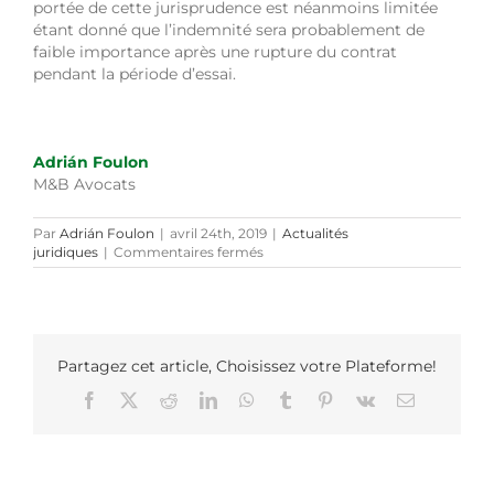
portée de cette jurisprudence est néanmoins limitée
étant donné que l’indemnité sera probablement de
faible importance après une rupture du contrat
pendant la période d’essai.
Adrián Foulon
M&B Avocats
Par
Adrián Foulon
|
avril 24th, 2019
|
Actualités
sur
juridiques
|
Commentaires fermés
Le
droit
de
l’agent
commercial
à
Partagez cet article, Choisissez votre Plateforme!
percevoir
Facebook
X
Reddit
LinkedIn
WhatsApp
Tumblr
Pinterest
Vk
Email
une
indemnité
compensatrice
lors
de