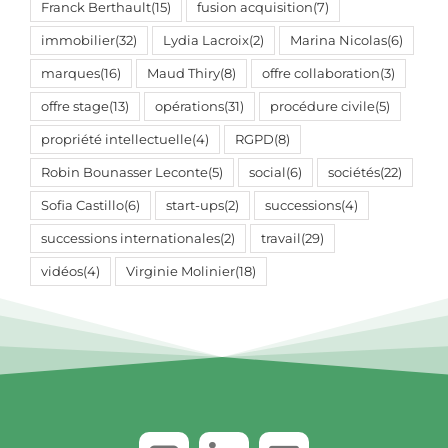
Franck Berthault
(15)
fusion acquisition
(7)
immobilier
(32)
Lydia Lacroix
(2)
Marina Nicolas
(6)
marques
(16)
Maud Thiry
(8)
offre collaboration
(3)
offre stage
(13)
opérations
(31)
procédure civile
(5)
propriété intellectuelle
(4)
RGPD
(8)
Robin Bounasser Leconte
(5)
social
(6)
sociétés
(22)
Sofia Castillo
(6)
start-ups
(2)
successions
(4)
successions internationales
(2)
travail
(29)
vidéos
(4)
Virginie Molinier
(18)