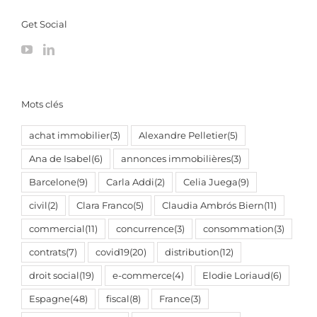
Get Social
Mots clés
achat immobilier
(3)
Alexandre Pelletier
(5)
Ana de Isabel
(6)
annonces immobilières
(3)
Barcelone
(9)
Carla Addi
(2)
Celia Juega
(9)
civil
(2)
Clara Franco
(5)
Claudia Ambrós Biern
(11)
commercial
(11)
concurrence
(3)
consommation
(3)
contrats
(7)
covid19
(20)
distribution
(12)
droit social
(19)
e-commerce
(4)
Elodie Loriaud
(6)
Espagne
(48)
fiscal
(8)
France
(3)