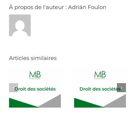
la
cessation
À propos de l'auteur :
Adrián Foulon
du
contrat
d’agence
commerciale
pendant
la
période
d’essai.
Articles similaires