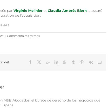
lotée par
Virginie Molinier
et
Claudia Ambrós Biern
, a assuré
turation de l’acquisition.
elée !
sur
net
|
Commentaires fermés
M&B
Abogados
conseille
Advenis
REIM
pour
forme!
Facebook
X
Reddit
LinkedIn
WhatsApp
Tumblr
Pinterest
Vk
Ema
son
deuxième
investissement
immobilier
dans
le
ier
secteur
de
la
 en M&B Abogados, el bufete de derecho de los negocios que
formation
y España