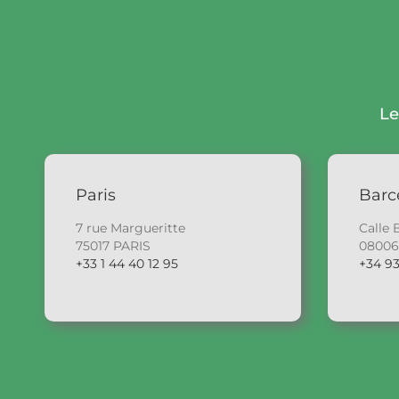
Le
Paris
Barc
7 rue Margueritte
Calle 
75017 PARIS
0800
+33 1 44 40 12 95
+34 93