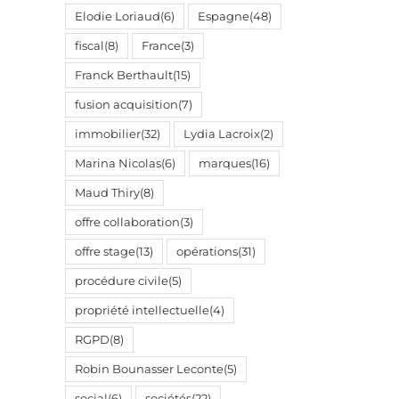
Elodie Loriaud
(6)
Espagne
(48)
fiscal
(8)
France
(3)
Franck Berthault
(15)
fusion acquisition
(7)
immobilier
(32)
Lydia Lacroix
(2)
Marina Nicolas
(6)
marques
(16)
Maud Thiry
(8)
offre collaboration
(3)
offre stage
(13)
opérations
(31)
procédure civile
(5)
propriété intellectuelle
(4)
RGPD
(8)
Robin Bounasser Leconte
(5)
social
(6)
sociétés
(22)