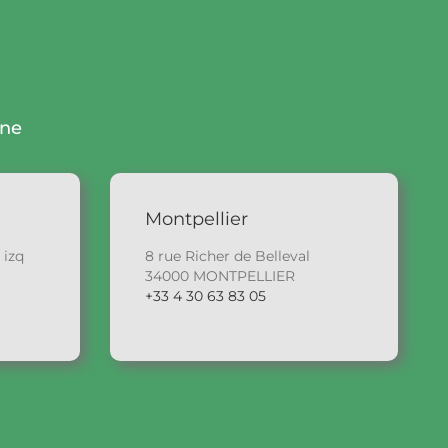
gne
Montpellier
 izq
8 rue Richer de Belleval
34000 MONTPELLIER
+33 4 30 63 83 05