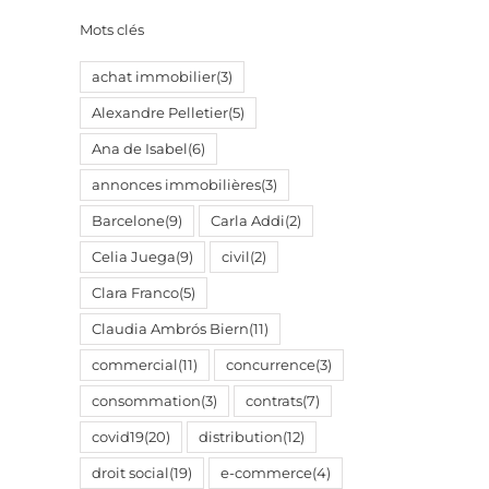
Mots clés
achat immobilier
(3)
Alexandre Pelletier
(5)
Ana de Isabel
(6)
annonces immobilières
(3)
Barcelone
(9)
Carla Addi
(2)
Celia Juega
(9)
civil
(2)
il
Clara Franco
(5)
Claudia Ambrós Biern
(11)
commercial
(11)
concurrence
(3)
consommation
(3)
contrats
(7)
covid19
(20)
distribution
(12)
droit social
(19)
e-commerce
(4)