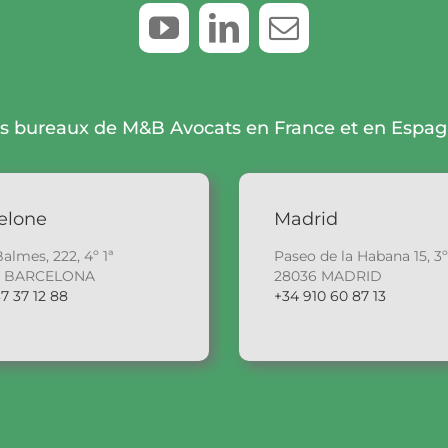
s bureaux de M&B Avocats en France et en Espa
elone
Madrid
Balmes, 222, 4º 1ª
Paseo de la Habana 15, 3º
6 BARCELONA
28036 MADRID
7 37 12 88
+34 910 60 87 13