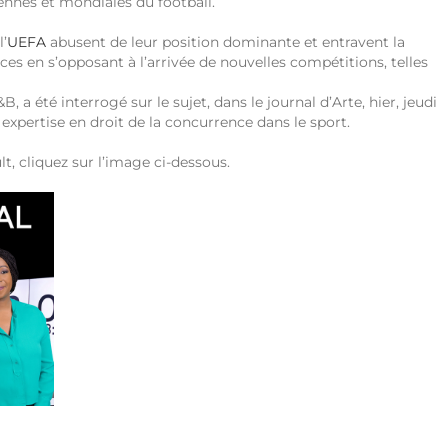
ennes et mondiales du football.
l’
UEFA
abusent de leur position dominante et entravent la
ices en s’opposant à l’arrivée de nouvelles compétitions, telles
 a été interrogé sur le sujet, dans le journal d’Arte, hier, jeudi
expertise en droit de la concurrence dans le sport.
t, cliquez sur l’image ci-dessous.