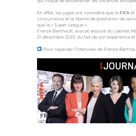
qui risque de bouleverser les instances europé
En effet, les juges ont considéré que la
FIFA
et 
concurrence et la liberté de prestation de serv
que la « Super League ».
Franck Berthault, avocat associé du cabinet M&B,
21 décembre 2023, du fait de son expérience et 
Pour regarder l’interview de Franck Berthaul