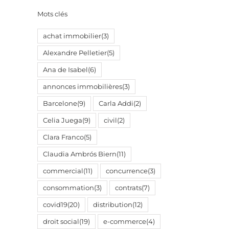
Mots clés
achat immobilier
(3)
Alexandre Pelletier
(5)
Ana de Isabel
(6)
il
annonces immobilières
(3)
Barcelone
(9)
Carla Addi
(2)
Celia Juega
(9)
civil
(2)
Clara Franco
(5)
Claudia Ambrós Biern
(11)
commercial
(11)
concurrence
(3)
consommation
(3)
contrats
(7)
covid19
(20)
distribution
(12)
droit social
(19)
e-commerce
(4)