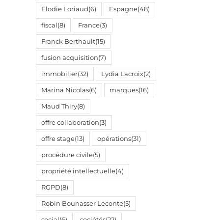
Elodie Loriaud
(6)
Espagne
(48)
fiscal
(8)
France
(3)
Franck Berthault
(15)
fusion acquisition
(7)
immobilier
(32)
Lydia Lacroix
(2)
Marina Nicolas
(6)
marques
(16)
Maud Thiry
(8)
offre collaboration
(3)
offre stage
(13)
opérations
(31)
procédure civile
(5)
propriété intellectuelle
(4)
RGPD
(8)
Robin Bounasser Leconte
(5)
social
(6)
sociétés
(22)