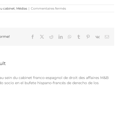
sur
du cabinet
,
Médias
|
Commentaires fermés
Franck
Berthault
interviewé
dans
l’édition
du
forme!
Facebook
X
Reddit
LinkedIn
WhatsApp
Tumblr
Pinterest
Vk
Ema
journal
d’Arte
du
21
décembre
2023
ult
au sein du cabinet franco-espagnol de droit des affaires M&B
o socio en el bufete hispano-francés de derecho de los