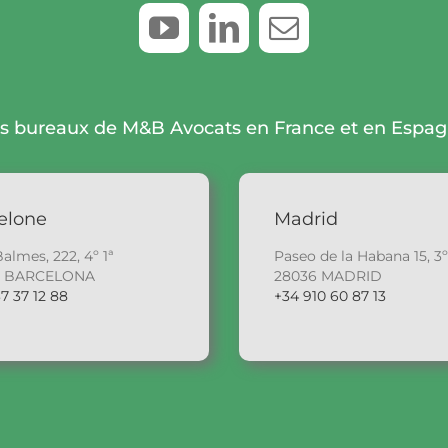
s bureaux de M&B Avocats en France et en Espa
elone
Madrid
Balmes, 222, 4º 1ª
Paseo de la Habana 15, 3º
6 BARCELONA
28036 MADRID
7 37 12 88
+34 910 60 87 13