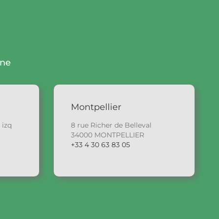
gne
Montpellier
 izq
8 rue Richer de Belleval
34000 MONTPELLIER
+33 4 30 63 83 05