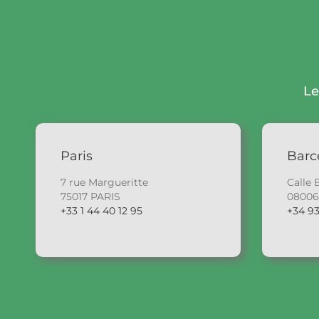
Le
Paris
Barc
7 rue Margueritte
Calle 
75017 PARIS
0800
+33 1 44 40 12 95
+34 93