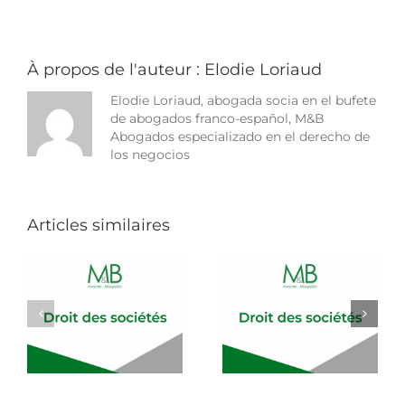
les
indemnités
de
licenciement
sans
À propos de l'auteur :
Elodie Loriaud
cause
réelle
Elodie Loriaud, abogada socia en el bufete
et
de abogados franco-español, M&B
sérieuse
Abogados especializado en el derecho de
los negocios
Articles similaires