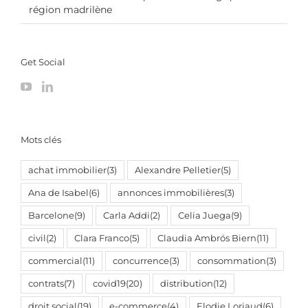
région madrilène
Get Social
Mots clés
achat immobilier
(3)
Alexandre Pelletier
(5)
Ana de Isabel
(6)
annonces immobilières
(3)
Barcelone
(9)
Carla Addi
(2)
Celia Juega
(9)
civil
(2)
Clara Franco
(5)
Claudia Ambrós Biern
(11)
commercial
(11)
concurrence
(3)
consommation
(3)
contrats
(7)
covid19
(20)
distribution
(12)
droit social
(19)
e-commerce
(4)
Elodie Loriaud
(6)