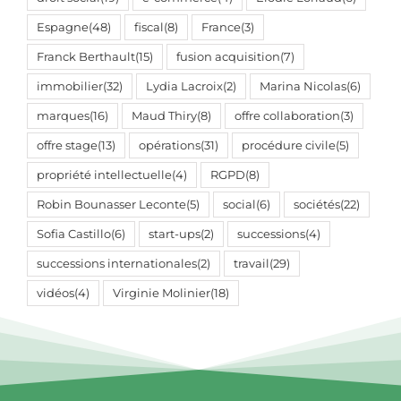
Espagne
(48)
fiscal
(8)
France
(3)
Franck Berthault
(15)
fusion acquisition
(7)
immobilier
(32)
Lydia Lacroix
(2)
Marina Nicolas
(6)
marques
(16)
Maud Thiry
(8)
offre collaboration
(3)
offre stage
(13)
opérations
(31)
procédure civile
(5)
propriété intellectuelle
(4)
RGPD
(8)
Robin Bounasser Leconte
(5)
social
(6)
sociétés
(22)
Sofia Castillo
(6)
start-ups
(2)
successions
(4)
successions internationales
(2)
travail
(29)
vidéos
(4)
Virginie Molinier
(18)