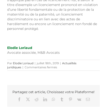
s’applique pas en cas de licenciement nul, à savoir à
titre d’exemple un licenciement prononcé en violation
d’une liberté fondamentale ou de la protection de la
maternité ou de la paternité, un licenciement
discriminatoire ou en lien avec des actes de
harcèlement ou encore un licenciement non fondé de
personnel protégé.
Elodie Loriaud
Avocate associée, M&B Avocats
Par
Elodie Loriaud
|
juillet 18th, 2019
|
Actualités
sur
juridiques
|
Commentaires fermés
La
Cour
de
cassation
valide
le
Partagez cet article, Choisissez votre Plateforme!
barème
Facebook
X
Reddit
LinkedIn
WhatsApp
Tumblr
Pinterest
Vk
Email
Macron
sur