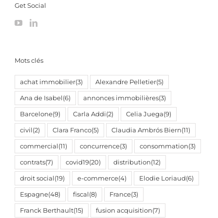
Get Social
Mots clés
achat immobilier
(3)
Alexandre Pelletier
(5)
Ana de Isabel
(6)
annonces immobilières
(3)
Barcelone
(9)
Carla Addi
(2)
Celia Juega
(9)
civil
(2)
Clara Franco
(5)
Claudia Ambrós Biern
(11)
commercial
(11)
concurrence
(3)
consommation
(3)
contrats
(7)
covid19
(20)
distribution
(12)
droit social
(19)
e-commerce
(4)
Elodie Loriaud
(6)
Espagne
(48)
fiscal
(8)
France
(3)
Franck Berthault
(15)
fusion acquisition
(7)