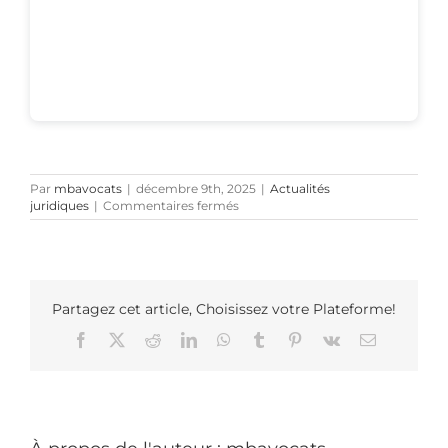
Par
mbavocats
|
décembre 9th, 2025
|
Actualités
sur
juridiques
|
Commentaires fermés
Démission
du
gérant
unique
d’une
société
Partagez cet article, Choisissez votre Plateforme!
en
Facebook
X
Reddit
LinkedIn
WhatsApp
Tumblr
Pinterest
Vk
Email
Espagne
et
situation
de
blocage
:
que