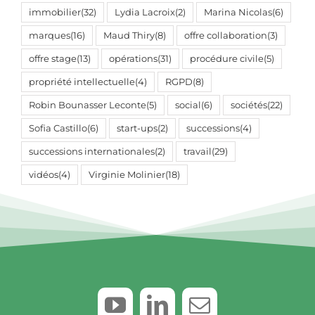
immobilier
(32)
Lydia Lacroix
(2)
Marina Nicolas
(6)
marques
(16)
Maud Thiry
(8)
offre collaboration
(3)
offre stage
(13)
opérations
(31)
procédure civile
(5)
propriété intellectuelle
(4)
RGPD
(8)
Robin Bounasser Leconte
(5)
social
(6)
sociétés
(22)
Sofia Castillo
(6)
start-ups
(2)
successions
(4)
successions internationales
(2)
travail
(29)
vidéos
(4)
Virginie Molinier
(18)