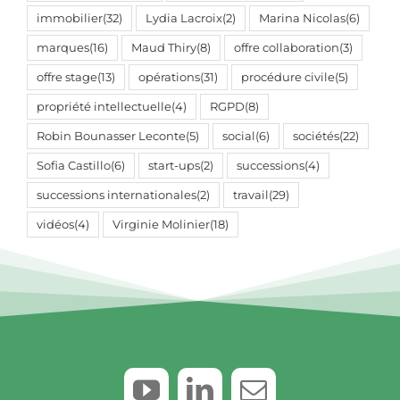
immobilier
(32)
Lydia Lacroix
(2)
Marina Nicolas
(6)
marques
(16)
Maud Thiry
(8)
offre collaboration
(3)
offre stage
(13)
opérations
(31)
procédure civile
(5)
propriété intellectuelle
(4)
RGPD
(8)
Robin Bounasser Leconte
(5)
social
(6)
sociétés
(22)
Sofia Castillo
(6)
start-ups
(2)
successions
(4)
successions internationales
(2)
travail
(29)
vidéos
(4)
Virginie Molinier
(18)