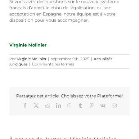
Si vous avez des questions sur le nouveau système
français d’apostille et/ou de légalisation, ou son
acceptation en Espagne, notre équipe est à votre
disposition pour vous accompagner.
Virginie Molinier
Par
Virginie Molinier
|
septembre 9th, 2025
|
Actualités
sur
juridiques
|
Commentaires fermés
Le
nouveau
système
d’e-
apostille
Partagez cet article, Choisissez votre Plateforme!
Facebook
X
Reddit
LinkedIn
WhatsApp
Tumblr
Pinterest
Vk
Email