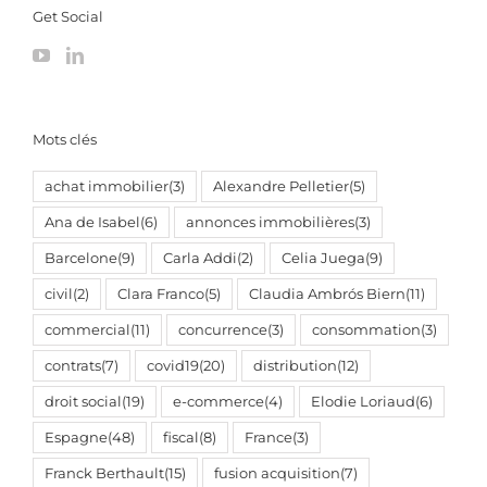
Get Social
Mots clés
achat immobilier
(3)
Alexandre Pelletier
(5)
Ana de Isabel
(6)
annonces immobilières
(3)
Barcelone
(9)
Carla Addi
(2)
Celia Juega
(9)
civil
(2)
Clara Franco
(5)
Claudia Ambrós Biern
(11)
commercial
(11)
concurrence
(3)
consommation
(3)
contrats
(7)
covid19
(20)
distribution
(12)
droit social
(19)
e-commerce
(4)
Elodie Loriaud
(6)
Espagne
(48)
fiscal
(8)
France
(3)
Franck Berthault
(15)
fusion acquisition
(7)