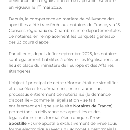
délivrance de la légalisation et de l’apostille est entré
er
en vigueur le 1
mai 2025.
Depuis, la compétence en matière de délivrance des
apostilles a été transférée aux notaires de France, via 15
Conseils régionaux ou Chambres interdépartementales
de notaires, en remplacement les parquets généraux
des 33 cours d’appel.
Par ailleurs, depuis le 1er septembre 2025, les notaires
sont également habilités à délivrer les légalisations, en
lieu et place du ministère de l’Europe et des Affaires
étrangères.
L’objectif principal de cette réforme était de simplifier
et d’accélérer les démarches, en instaurant un
processus entièrement dématérialisé (la demande
d’apostille – comme la légalisation – se fait
entièrement en ligne sur le site
Notaires de France
)
permettant la délivrance des apostilles et des
légalisations sous format électronique : l’ «
e-
apostille
» ; une apostille exclusivement délivrée sous
forme électronique (avec un QR code) a désormais la