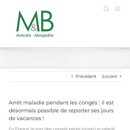
Passer
au
contenu
Précédent
Suivant
Arrêt maladie pendant les congés : il est
désormais possible de reporter ses jours
de vacances !
En France, le sort des congés payés lorsqu’un salarié