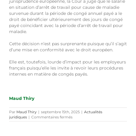
jurisprudence européenne, la Cour a jugé que le salarié
en situation d’arrêt de travail pour cause de maladie
survenue durant la période de congé annuel payé a le
droit de bénéficier ultérieurement des jours de congé
payé coïncidant avec la période d’arrêt de travail pour
maladie.
Cette décision n’est pas surprenante puisque qu’il s’agit
d’une mise en conformité avec le droit européen.
Elle est, toutefois, lourde d’impact pour les employeurs
français puisqu’elle les invite à revoir leurs procédures
internes en matière de congés payés.
Maud Thiry
Par
Maud Thiry
|
septembre 15th, 2025
|
Actualités
sur
juridiques
|
Commentaires fermés
Arrêt
maladie
pendant