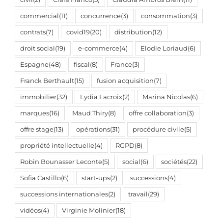
commercial
(11)
concurrence
(3)
consommation
(3)
contrats
(7)
covid19
(20)
distribution
(12)
droit social
(19)
e-commerce
(4)
Elodie Loriaud
(6)
Espagne
(48)
fiscal
(8)
France
(3)
Franck Berthault
(15)
fusion acquisition
(7)
immobilier
(32)
Lydia Lacroix
(2)
Marina Nicolas
(6)
marques
(16)
Maud Thiry
(8)
offre collaboration
(3)
offre stage
(13)
opérations
(31)
procédure civile
(5)
propriété intellectuelle
(4)
RGPD
(8)
Robin Bounasser Leconte
(5)
social
(6)
sociétés
(22)
Sofia Castillo
(6)
start-ups
(2)
successions
(4)
successions internationales
(2)
travail
(29)
vidéos
(4)
Virginie Molinier
(18)