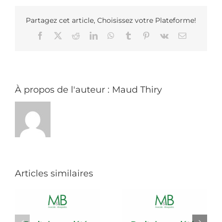
les
congés
:
Partagez cet article, Choisissez votre Plateforme!
il
Facebook
X
Reddit
LinkedIn
WhatsApp
Tumblr
Pinterest
Vk
Email
est
désormais
possible
de
reporter
ses
jours
À propos de l'auteur :
Maud Thiry
de
vacances
!
Articles similaires