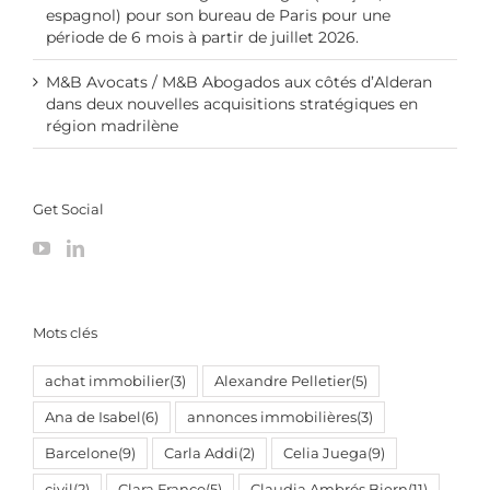
espagnol) pour son bureau de Paris pour une
période de 6 mois à partir de juillet 2026.
M&B Avocats / M&B Abogados aux côtés d’Alderan
dans deux nouvelles acquisitions stratégiques en
région madrilène
Get Social
Mots clés
achat immobilier
(3)
Alexandre Pelletier
(5)
Ana de Isabel
(6)
annonces immobilières
(3)
Barcelone
(9)
Carla Addi
(2)
Celia Juega
(9)
civil
(2)
Clara Franco
(5)
Claudia Ambrós Biern
(11)