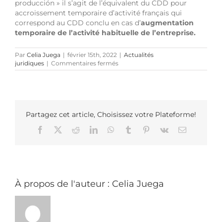
producción » il s’agit de l’équivalent du CDD pour
accroissement temporaire d’activité français qui
correspond au CDD conclu en cas d’
augmentation
temporaire de l’activité habituelle de l’entreprise.
Par
Celia Juega
|
février 15th, 2022
|
Actualités
sur
juridiques
|
Commentaires fermés
Nouvelle
réforme
du
droit
du
travail
Partagez cet article, Choisissez votre Plateforme!
en
Facebook
X
Reddit
LinkedIn
WhatsApp
Tumblr
Pinterest
Vk
Email
Espagne
À propos de l'auteur :
Celia Juega