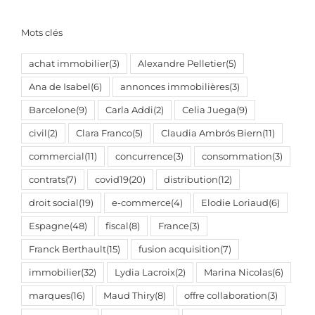
Mots clés
achat immobilier
(3)
Alexandre Pelletier
(5)
Ana de Isabel
(6)
annonces immobilières
(3)
Barcelone
(9)
Carla Addi
(2)
Celia Juega
(9)
civil
(2)
Clara Franco
(5)
Claudia Ambrós Biern
(11)
commercial
(11)
concurrence
(3)
consommation
(3)
contrats
(7)
covid19
(20)
distribution
(12)
droit social
(19)
e-commerce
(4)
Elodie Loriaud
(6)
Espagne
(48)
fiscal
(8)
France
(3)
Franck Berthault
(15)
fusion acquisition
(7)
immobilier
(32)
Lydia Lacroix
(2)
Marina Nicolas
(6)
marques
(16)
Maud Thiry
(8)
offre collaboration
(3)