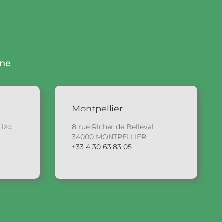
gne
Montpellier
 izq
8 rue Richer de Belleval
34000 MONTPELLIER
+33 4 30 63 83 05