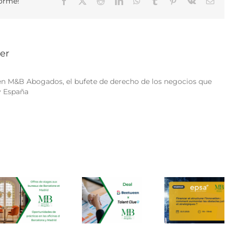
forme!
Facebook
X
Reddit
LinkedIn
WhatsApp
Tumblr
Pinterest
Vk
Ema
Madrid
et
Barcelone
–
6
mois
ier
–
 en M&B Abogados, el bufete de derecho de los negocios que
y España