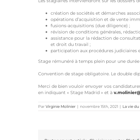
Les stagiaires interviendront sur les dossiers 
création de sociétés et démarches associé
opérations d’acquisition et de vente immo
fusions-acquisitions (due diligence) ;
révision de conditions générales, rédacti
assistance pour la rédaction de consultat
et droit du travail ;
participation aux procédures judiciaires 
Stage rémunéré à temps plein pour une durée 
Convention de stage obligatoire. Le double dip
Merci de bien vouloir envoyer vos candidatures
en indiquant « Stage Madrid » et à
v.molinie
Par
Virginie Molinier
|
novembre 15th, 2021
|
La vie du