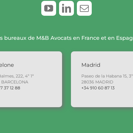
s bureaux de M&B Avocats en France et en Espa
elone
Madrid
Balmes, 222, 4º 1ª
Paseo de la Habana 15, 3º
6 BARCELONA
28036 MADRID
7 37 12 88
+34 910 60 87 13