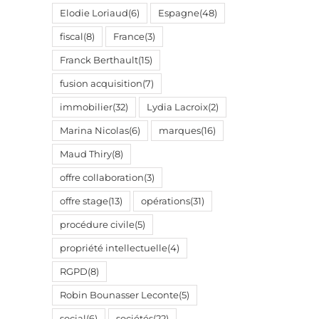
Elodie Loriaud
(6)
Espagne
(48)
fiscal
(8)
France
(3)
Franck Berthault
(15)
fusion acquisition
(7)
immobilier
(32)
Lydia Lacroix
(2)
Marina Nicolas
(6)
marques
(16)
Maud Thiry
(8)
offre collaboration
(3)
offre stage
(13)
opérations
(31)
procédure civile
(5)
propriété intellectuelle
(4)
RGPD
(8)
Robin Bounasser Leconte
(5)
social
(6)
sociétés
(22)