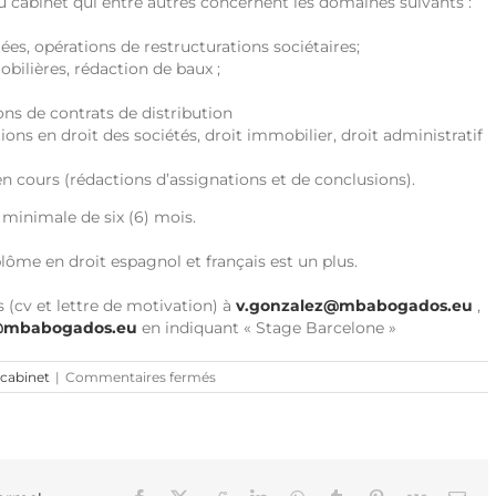
du cabinet qui entre autres concernent les domaines suivants :
es, opérations de restructurations sociétaires;
bilières, rédaction de baux ;
ons de contrats de distribution
ions en droit des sociétés, droit immobilier, droit administratif
en cours (rédactions d’assignations et de conclusions).
minimale de six (6) mois.
lôme en droit espagnol et français est un plus.
 (cv et lettre de motivation) à
v.gonzalez@mbabogados.eu
,
r@mbabogados.eu
en indiquant « Stage Barcelone »
sur
 cabinet
|
Commentaires fermés
Offre
de
stage
M&B
Avocats
à