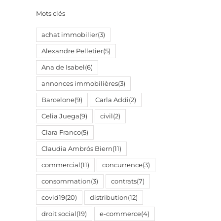
il
Mots clés
achat immobilier
(3)
Alexandre Pelletier
(5)
Ana de Isabel
(6)
annonces immobilières
(3)
Barcelone
(9)
Carla Addi
(2)
Celia Juega
(9)
civil
(2)
Clara Franco
(5)
Claudia Ambrós Biern
(11)
commercial
(11)
concurrence
(3)
consommation
(3)
contrats
(7)
covid19
(20)
distribution
(12)
droit social
(19)
e-commerce
(4)