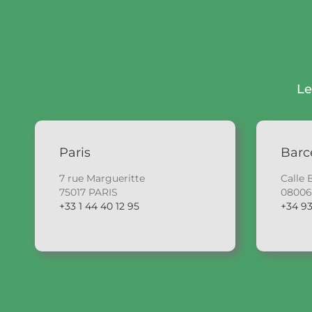
Le
Paris
Barc
7 rue Margueritte
Calle 
75017 PARIS
0800
+33 1 44 40 12 95
+34 93