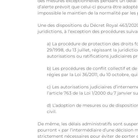
des mesures exceptionnelles pendant un délai d
d’alerte prévoit que celui-ci pourra être adopt
impossible le maintien de la normalité par les
Une des dispositions du Décret Royal 463/202
juridictions, à l’exception des procédures suiva
a) La procédure de protection des droits f
29/1998, du 13 juillet, régissant la juridic
autorisations ou ratifications judiciaires pré
b) Les procédures de conflit collectif et 
régies par la Loi 36/2011, du 10 octobre, qu
c) Les autorisations judiciaires d’intern
l’article 763 de la Loi 1/2000 du 7 janvier su
d) L’adoption de mesures ou de disposition
civil.
De même, les délais administratifs sont suspen
pourront « par l’intermédiaire d’une décision 
strictement nécessaires pour éviter de porter g