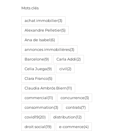
Mots clés
achat immobilier
(3)
Alexandre Pelletier
(5)
Ana de Isabel
(6)
annonces immobilières
(3)
Barcelone
(9)
Carla Addi
(2)
Celia Juega
(9)
civil
(2)
Clara Franco
(5)
Claudia Ambrós Biern
(11)
commercial
(11)
concurrence
(3)
consommation
(3)
contrats
(7)
covid19
(20)
distribution
(12)
droit social
(19)
e-commerce
(4)