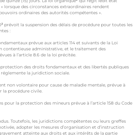
e quinze (15) jours. La loi organique
²
qui régit ledit état
é « lorsque des circonstances extraordinaires rendent
 pouvoirs ordinaires des autorités compétentes ».
0
³
prévoit la suspension des délais de procédure pour toutes les
ntes :
ondamentaux prévue aux articles 114 et suivants de la Loi
tion contentieuse administrative, et le traitement des
vues à l’article 8.6 de la loi précitée.
de protection des droits fondamentaux et des libertés publiques
i réglemente la juridiction sociale.
ement non volontaire pour cause de maladie mentale, prévue à
r la procédure civile.
s pour la protection des mineurs prévue à l’article 158 du Code
dus. Toutefois, les juridictions compétentes ou leurs greffes
motivée, adopter les mesures d’organisation et d’instruction
ravement atteinte aux droits et aux intérêts de la partie