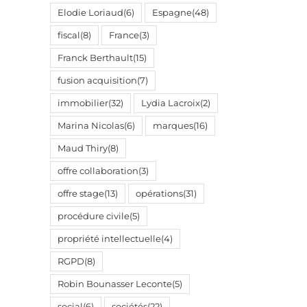
Elodie Loriaud
(6)
Espagne
(48)
fiscal
(8)
France
(3)
Franck Berthault
(15)
il
fusion acquisition
(7)
immobilier
(32)
Lydia Lacroix
(2)
Marina Nicolas
(6)
marques
(16)
Maud Thiry
(8)
offre collaboration
(3)
offre stage
(13)
opérations
(31)
procédure civile
(5)
propriété intellectuelle
(4)
RGPD
(8)
Robin Bounasser Leconte
(5)
social
(6)
sociétés
(22)