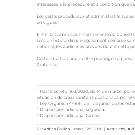
intéressée à la procédure et à condition que ce
Les délais procéduraux et administratifs suspe
en vigueur.
Enfin, la Commission Permanente du Conseil G
session extraordinaire également célébrée same
national, les audiences prévues durant cette pér
Cette situation pourra être prolongée au-delà du
l’autorise.
¹
Real Decreto 463/2020, de 14 de marzo, por el
situación de crisis sanitaria ocasionada por el
²
Ley Orgánica 4/1981, de 1 de junio, de los esta
³
Disposición adicional segunda.
⁴
Disposición adicional tercera.
Par
Adrián Foulon
|
mars 16th, 2020
|
Actualités jurid