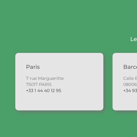
Le
Paris
Barc
7 rue Margueritte
Calle 
75017 PARIS
0800
+33 1 44 40 12 95
+34 93