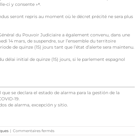
lle-ci y consente »
⁴
.
ndus seront repris au moment où le décret précité ne sera plus
énéral du Pouvoir Judiciaire a également convenu, dans une
di 14 mars, de suspendre, sur l’ensemble du territoire
iode de quinze (15) jours tant que l’état d’alerte sera maintenu.
 délai initial de quinze (15) jours, si le parlement espagnol
 que se declara el estado de alarma para la gestión de la
 COVID-19.
dos de alarma, excepción y sitio.
sur
iques
|
Commentaires fermés
Coronavirus