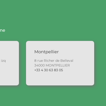
gne
Montpellier
 izq
8 rue Richer de Belleval
34000 MONTPELLIER
+33 4 30 63 83 05