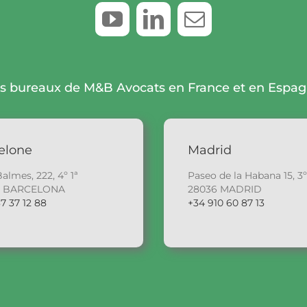
s bureaux de M&B Avocats en France et en Espa
elone
Madrid
Balmes, 222, 4º 1ª
Paseo de la Habana 15, 3º
6 BARCELONA
28036 MADRID
7 37 12 88
+34 910 60 87 13