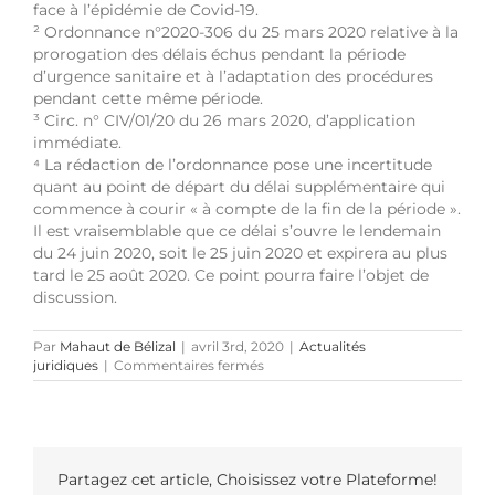
face à l’épidémie de Covid-19.
²
Ordonnance n°2020-306 du 25 mars 2020 relative à la
prorogation des délais échus pendant la période
d’urgence sanitaire et à l’adaptation des procédures
pendant cette même période.
³
Circ. n° CIV/01/20 du 26 mars 2020, d’application
immédiate.
⁴
La rédaction de l’ordonnance pose une incertitude
quant au point de départ du délai supplémentaire qui
commence à courir « à compte de la fin de la période ».
Il est vraisemblable que ce délai s’ouvre le lendemain
du 24 juin 2020, soit le 25 juin 2020 et expirera au plus
tard le 25 août 2020. Ce point pourra faire l’objet de
discussion.
Par
Mahaut de Bélizal
|
avril 3rd, 2020
|
Actualités
sur
juridiques
|
Commentaires fermés
La
remise
en
cause
des
délais
Partagez cet article, Choisissez votre Plateforme!