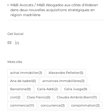
M&B Avocats / M&B Abogados aux côtés d’Alderan
dans deux nouvelles acquisitions stratégiques en
région madrilène
Get Social
Mots clés
achat immobilier
(3)
Alexandre Pelletier
(5)
Ana de Isabel
(6)
annonces immobilières
(3)
Barcelone
(9)
Carla Addi
(2)
Celia Juega
(9)
civil
(2)
Clara Franco
(5)
Claudia Ambrós Biern
(11)
commercial
(11)
concurrence
(3)
consommation
(3)