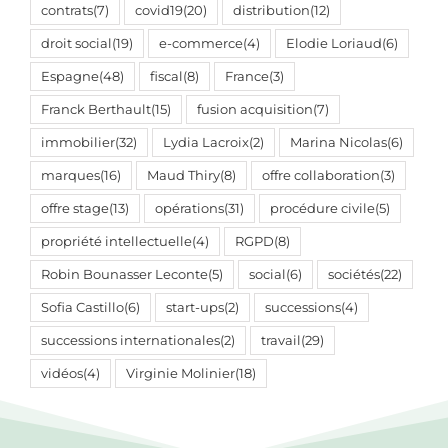
contrats
(7)
covid19
(20)
distribution
(12)
droit social
(19)
e-commerce
(4)
Elodie Loriaud
(6)
Espagne
(48)
fiscal
(8)
France
(3)
Franck Berthault
(15)
fusion acquisition
(7)
immobilier
(32)
Lydia Lacroix
(2)
Marina Nicolas
(6)
marques
(16)
Maud Thiry
(8)
offre collaboration
(3)
offre stage
(13)
opérations
(31)
procédure civile
(5)
propriété intellectuelle
(4)
RGPD
(8)
Robin Bounasser Leconte
(5)
social
(6)
sociétés
(22)
Sofia Castillo
(6)
start-ups
(2)
successions
(4)
successions internationales
(2)
travail
(29)
vidéos
(4)
Virginie Molinier
(18)