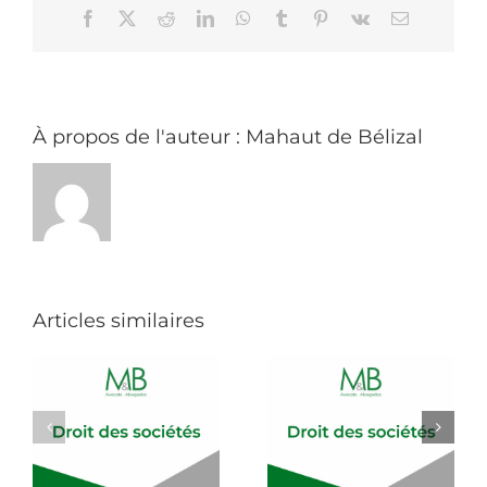
contractuels
Facebook
X
Reddit
LinkedIn
WhatsApp
Tumblr
Pinterest
Vk
Email
face
au
Covid-
19
:
comment
gérer
À propos de l'auteur :
Mahaut de Bélizal
ses
contrats
?
Articles similaires