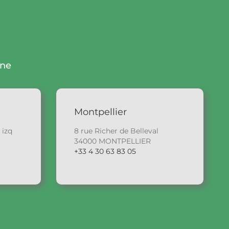
gne
Montpellier
 izq
8 rue Richer de Belleval
34000 MONTPELLIER
+33 4 30 63 83 05