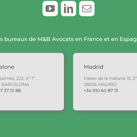
s bureaux de M&B Avocats en France et en Espa
elone
Madrid
Balmes, 222, 4º 1ª
Paseo de la Habana 15, 3º
6 BARCELONA
28036 MADRID
7 37 12 88
+34 910 60 87 13