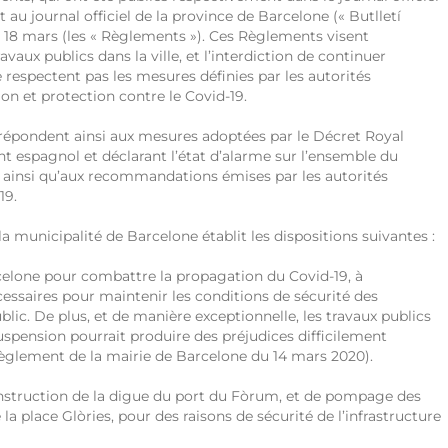
t au journal officiel de la province de Barcelone (« Butlletí
di 18 mars (les « Règlements »). Ces Règlements visent
aux publics dans la ville, et l’interdiction de continuer
e respectent pas les mesures définies par les autorités
n et protection contre le Covid-19.
 répondent ainsi aux mesures adoptées par le Décret Royal
 espagnol et déclarant l’état d’alarme sur l’ensemble du
»), ainsi qu’aux recommandations émises par les autorités
19.
 municipalité de Barcelone établit les dispositions suivantes :
rcelone pour combattre la propagation du Covid-19, à
ssaires pour maintenir les conditions de sécurité des
lic. De plus, et de manière exceptionnelle, les travaux publics
spension pourrait produire des préjudices difficilement
 Règlement de la mairie de Barcelone du 14 mars 2020).
nstruction de la digue du port du Fòrum, et de pompage des
la place Glòries, pour des raisons de sécurité de l’infrastructure