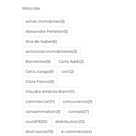
Mots clés
achat immobilier
(3)
Alexandre Pelletier
(5)
Ana de Isabel
(6)
annonces immobilières
(3)
Barcelone
(9)
Carla Addi
(2)
Celia Juega
(9)
civil
(2)
Clara Franco
(5)
Claudia Ambrós Biern
(11)
commercial
(11)
concurrence
(3)
consommation
(3)
contrats
(7)
covid19
(20)
distribution
(12)
droit social
(19)
e-commerce
(4)