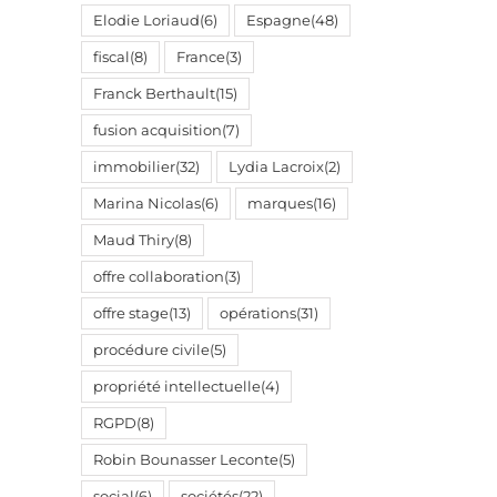
Elodie Loriaud
(6)
Espagne
(48)
fiscal
(8)
France
(3)
il
Franck Berthault
(15)
fusion acquisition
(7)
immobilier
(32)
Lydia Lacroix
(2)
Marina Nicolas
(6)
marques
(16)
Maud Thiry
(8)
offre collaboration
(3)
offre stage
(13)
opérations
(31)
procédure civile
(5)
propriété intellectuelle
(4)
RGPD
(8)
Robin Bounasser Leconte
(5)
social
(6)
sociétés
(22)