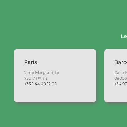
Le
Paris
Barc
7 rue Margueritte
Calle 
75017 PARIS
0800
+33 1 44 40 12 95
+34 93