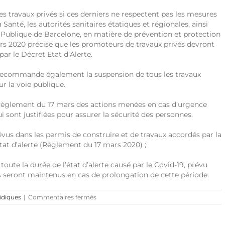
des travaux privés si ces derniers ne respectent pas les mesures
Santé, les autorités sanitaires étatiques et régionales, ainsi
 Publique de Barcelone, en matière de prévention et protection
rs 2020 précise que les promoteurs de travaux privés devront
ar le Décret Etat d’Alerte.
e recommande également la suspension de tous les travaux
r la voie publique.
 Règlement du 17 mars des actions menées en cas d’urgence
ui sont justifiées pour assurer la sécurité des personnes.
évus dans les permis de construire et de travaux accordés par la
état d’alerte (Règlement du 17 mars 2020) ;
ute la durée de l’état d’alerte causé par le Covid-19, prévu
ls seront maintenus en cas de prolongation de cette période.
sur
ridiques
|
Commentaires fermés
Barcelone
:
Adoption