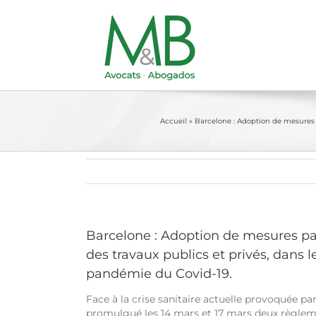
Passer
au
contenu
Accueil
»
Barcelone : Adoption de mesures p
Barcelone : Adoption de mesures pa
des travaux publics et privés, dans le
pandémie du Covid-19.
Face à la crise sanitaire actuelle provoquée pa
promulgué les 14 mars et 17 mars deux règlemen