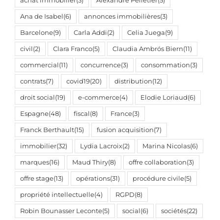
achat immobilier
(3)
Alexandre Pelletier
(5)
Ana de Isabel
(6)
annonces immobilières
(3)
Barcelone
(9)
Carla Addi
(2)
Celia Juega
(9)
civil
(2)
Clara Franco
(5)
Claudia Ambrós Biern
(11)
commercial
(11)
concurrence
(3)
consommation
(3)
contrats
(7)
covid19
(20)
distribution
(12)
droit social
(19)
e-commerce
(4)
Elodie Loriaud
(6)
Espagne
(48)
fiscal
(8)
France
(3)
Franck Berthault
(15)
fusion acquisition
(7)
immobilier
(32)
Lydia Lacroix
(2)
Marina Nicolas
(6)
marques
(16)
Maud Thiry
(8)
offre collaboration
(3)
offre stage
(13)
opérations
(31)
procédure civile
(5)
propriété intellectuelle
(4)
RGPD
(8)
Robin Bounasser Leconte
(5)
social
(6)
sociétés
(22)