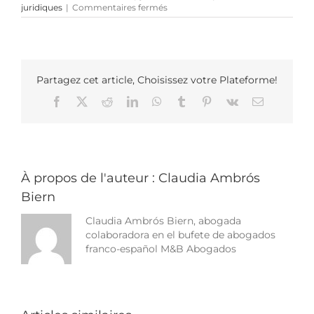
sur
juridiques
|
Commentaires fermés
Madrid
renforce
aussi
sa
règlementation
des
Partagez cet article, Choisissez votre Plateforme!
logements
Facebook
X
Reddit
LinkedIn
WhatsApp
Tumblr
Pinterest
Vk
Email
touristiques
À propos de l'auteur :
Claudia Ambrós
Biern
Claudia Ambrós Biern, abogada
colaboradora en el bufete de abogados
franco-español M&B Abogados