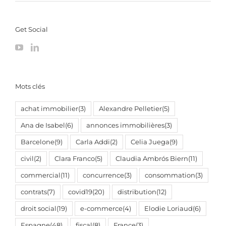
Get Social
Mots clés
achat immobilier
(3)
Alexandre Pelletier
(5)
Ana de Isabel
(6)
annonces immobilières
(3)
Barcelone
(9)
Carla Addi
(2)
Celia Juega
(9)
civil
(2)
Clara Franco
(5)
Claudia Ambrós Biern
(11)
commercial
(11)
concurrence
(3)
consommation
(3)
contrats
(7)
covid19
(20)
distribution
(12)
droit social
(19)
e-commerce
(4)
Elodie Loriaud
(6)
Espagne
(48)
fiscal
(8)
France
(3)