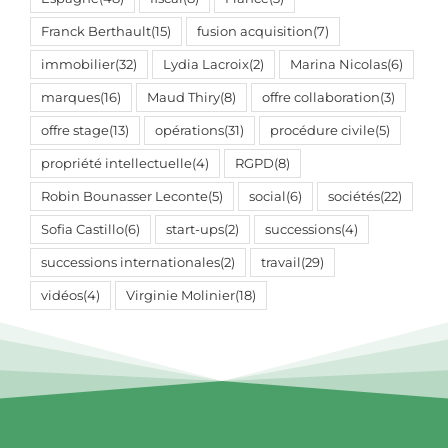
Franck Berthault
(15)
fusion acquisition
(7)
immobilier
(32)
Lydia Lacroix
(2)
Marina Nicolas
(6)
marques
(16)
Maud Thiry
(8)
offre collaboration
(3)
offre stage
(13)
opérations
(31)
procédure civile
(5)
propriété intellectuelle
(4)
RGPD
(8)
Robin Bounasser Leconte
(5)
social
(6)
sociétés
(22)
Sofia Castillo
(6)
start-ups
(2)
successions
(4)
successions internationales
(2)
travail
(29)
vidéos
(4)
Virginie Molinier
(18)