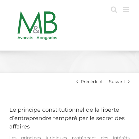
Passer
au
contenu
Précédent
Suivant
Le principe constitutionnel de la liberté
d’entreprendre tempéré par le secret des
affaires
Les principes juridiques protégeant des intérêts