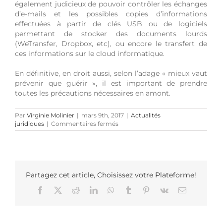
également judicieux de pouvoir contrôler les échanges
d’e-mails et les possibles copies d’informations
effectuées à partir de clés USB ou de logiciels
permettant de stocker des documents lourds
(WeTransfer, Dropbox, etc), ou encore le transfert de
ces informations sur le cloud informatique.
En définitive, en droit aussi, selon l’adage « mieux vaut
prévenir que guérir », il est important de prendre
toutes les précautions nécessaires en amont.
Par
Virginie Molinier
|
mars 9th, 2017
|
Actualités
sur
juridiques
|
Commentaires fermés
Le
principe
constitutionnel
de
la
liberté
Partagez cet article, Choisissez votre Plateforme!
d’entreprendre
Facebook
X
Reddit
LinkedIn
WhatsApp
Tumblr
Pinterest
Vk
Email
tempéré
par
le
secret